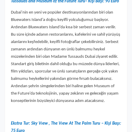
Tussauds and Museum of the Future Turu– Kişi Başı: 90 Euro
Dubai’nin en yeni ve popüler destinasyonlarından biri olan
Bluewaters Island’a doğru keyifli yolculuğumuz başlıyor.
Ardından Bluewaters Island’da kısa bir serbest zaman verilir.
Bu süre içinde adanın restoranlarını, kafelerini ve sahil yürüyüş
alanlarını keşfedebilir, keyifli fotoğraflar çekebilirsiniz. Serbest
zamanın ardından dünyanın en ünlü balmumu heykel
müzelerinden biri olan Madame Tussauds Dubai ziyaret edilir.
Standart giriş biletinin dahil olduğu bu müzede dünya liderleri,
film yıldızları, sporcular ve ünlü sanatçıların gerçeğe çok yakın
balmumu heykellerini yakından görme fırsatı bulacaksınız.
Ardından şehrin simgelerinden biri haline gelen Museum of
the Future’da teknolojinin, yapay zekânın ve geleceğin yaşam
konseptlerinin büyüleyici dünyasına adım atacaksınız.
Ekstra Tur: Sky Vıew , The Vıew At The Palm Turu – Kişi Başı:
75 Euro