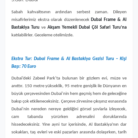
Sabah kahvaltısının ardından serbest zaman. Dileyen
misafirlerimiz ekstra olarak düzenlenecek
Dubai Frame & Al
Bastakiya Turu
ve
Akşam Yemekli Dubai Çöl Safari Turu’na
katılabilirler. Geceleme otelimizde.
Ekstra Tur: Dubai Frame & Al Bastakiya Gezisi Turu – Kişi
Başı: 70 Euro
Dubai’deki Zabeel Park’ta bulunan bir gözlem evi, müze ve
anıttır. 150 metre yükseklik, 95 metre genişlik ile Dünyanın en
büyük çerçevesinden Dubai’nin hem geçmiş hem de geleceğine
bakıp çok etkileneceksiniz. Çerçeve zirvesine çıkışınız esnasında
Dubai’nin nereden nereye geldiğini görsel şovlarla izleyecek,
cam tabanda yürürken adrenalini doruklarında
hissedeceksiniz
Yine ayni tur içerisinde, Al Bastakiya'nın dar
.
sokakları, taş evleri ve eski pazarları arasında dolaşırken, tarih