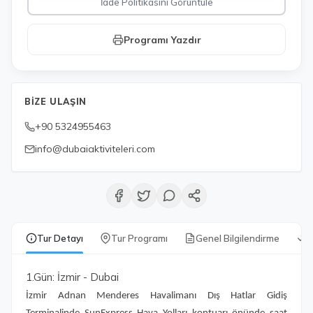
İade Politikasını Görüntüle
Programı Yazdır
BIZE ULAŞIN
+90 5324955463
info@dubaiaktiviteleri.com
Tur Detayı
Tur Programı
Genel Bilgilendirme
D
1.Gün: İzmir - Dubai
İzmir Adnan Menderes Havalimanı Dış Hatlar Gidiş