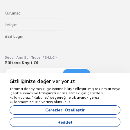
Kurumsal
İletişim
B2B Login
Beach And Sun Travel FZ-LLC -
Bültene Kayıt Ol
Abone Ol
Gizliliğinize değer veriyoruz
Tarama deneyiminizi geliştirmek, kişiselleştirilmiş reklamlar veya
içerik sunmak ve trafiğimizi analiz etmek için çerezleri
kullanıyoruz. "Kabul et" seçeneğine tıklayarak çerez
Yardım için buradayız
kullanmamıza izin vermiş olursunuz.
Dubai Aktiviteleri
Çerezleri Özelleştir
Sitemizde anılan tüm fiyatlar, yeterli kontenjan olması durumunda
geçerli olan başlangıç fiyatlarıdır.
Reddet