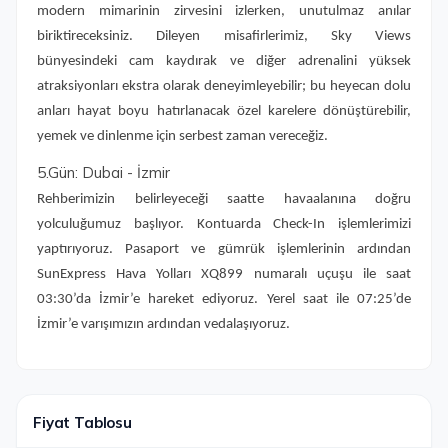
modern mimarinin zirvesini izlerken, unutulmaz anılar
biriktireceksiniz. Dileyen misafirlerimiz, Sky Views
bünyesindeki cam kaydırak ve diğer adrenalini yüksek
atraksiyonları ekstra olarak deneyimleyebilir; bu heyecan dolu
anları hayat boyu hatırlanacak özel karelere dönüştürebilir,
yemek ve dinlenme için serbest zaman vereceğiz.
5.Gün: Dubai - İzmir
Rehberimizin belirleyeceği saatte havaalanına doğru
yolculuğumuz başlıyor. Kontuarda Check-In işlemlerimizi
yaptırıyoruz. Pasaport ve gümrük işlemlerinin ardından
SunExpress Hava Yolları XQ899 numaralı uçuşu ile saat
03:30’da İzmir’e hareket ediyoruz. Yerel saat ile 07:25’de
İzmir’e varışımızın ardından vedalaşıyoruz.
Fiyat Tablosu