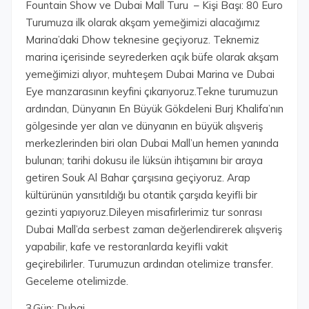
Fountain Show ve Dubai Mall Turu – Kişi Başı: 80 Euro
Turumuza ilk olarak akşam yemeğimizi alacağımız
Marina’daki Dhow teknesine geçiyoruz. Teknemiz
marina içerisinde seyrederken açık büfe olarak akşam
yemeğimizi alıyor, muhteşem Dubai Marina ve Dubai
Eye manzarasının keyfini çıkarıyoruz.Tekne turumuzun
ardından, Dünyanın En Büyük Gökdeleni Burj Khalifa’nın
gölgesinde yer alan ve dünyanın en büyük alışveriş
merkezlerinden biri olan Dubai Mall’un hemen yanında
bulunan; tarihi dokusu ile lüksün ihtişamını bir araya
getiren Souk Al Bahar çarşısına geçiyoruz. Arap
kültürünün yansıtıldığı bu otantik çarşıda keyifli bir
gezinti yapıyoruz.Dileyen misafirlerimiz tur sonrası
Dubai Mall’da serbest zaman değerlendirerek alışveriş
yapabilir, kafe ve restoranlarda keyifli vakit
geçirebilirler. Turumuzun ardından otelimize transfer.
Geceleme otelimizde.
3.Gün: Dubai