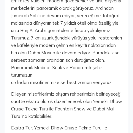
Emirates Kuleleri, modern gökdelenler ve ünlü alışveriş
merkezlerini panoramik olarak görüyoruz. Ardından
Jumeirah Sahiline devam ediyor, vereceğimiz fotoğraf
molasında dünyanın tek 7 yıldızlı oteli olma özelliğiyle
ünlü Burj Al Arab’ı görüntüleme fırsatı yakalıyoruz.
Turumuz, 7 km uzunluğundaki yürüyüş yolu, restoranları
ve kafeleriyle modern şehrin en keyifli noktalarından
biri olan Dubai Marina ile devam ediyor. Buradaki kısa
serbest zamanın ardından son durağımız olan,
Panoramik Medinat Souk ve Panoramik şehir
turumuzun
ardından misafirlerimize serbest zaman veriyoruz.
Dileyen misafirlerimiz akşam rehberimizin belirleyeceği
saatte ekstra olarak düzenlenecek olan Yemekli Dhow
Cruıse Tekne Turu ile Fountain Show ve Dubai Mall
Turu ’na katılabilirler.
Ekstra Tur: Yemekli Dhow Cruıse Tekne Turu ile