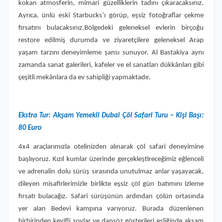
kokan atmosferin, mimari güzelliklerin tadını çıkaracaksınız.
Ayrıca, ünlü eski Starbucks’ı görüp, eşsiz fotoğraflar çekme
fırsatını bulacaksınız.Bölgedeki geleneksel evlerin birçoğu
restore edilmiş durumda ve ziyaretçilere geleneksel Arap
yaşam tarzını deneyimleme şansı sunuyor. Al Bastakiya aynı
zamanda sanat galerileri, kafeler ve el sanatları dükkânları gibi
çeşitli mekânlara da ev sahipliği yapmaktadır.
Ekstra Tur: Akşam Yemekli Dubai Çöl Safari Turu – Kişi Başı:
80 Euro
4x4 araçlarımızla otelinizden alınarak çöl safari deneyimine
başlıyoruz. Kızıl kumlar üzerinde gerçekleştireceğimiz eğlenceli
ve adrenalin dolu sürüş sırasında unutulmaz anlar yaşayacak,
dileyen misafirlerimizle birlikte eşsiz çöl gün batımını izleme
fırsatı bulacağız. Safari sürüşünün ardından çölün ortasında
yer alan Bedevi kampına varıyoruz. Burada düzenlenen
birbirinden keyifli şovlar ve dansöz gösterileri eşliğinde akşam