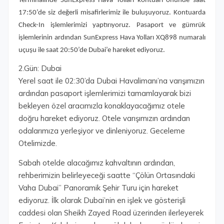
Terminalinde SunExpress Hava Yolları kontuarı önünde saat
17:50’de siz değerli misafirlerimiz ile buluşuyoruz. Kontuarda
Check-In işlemlerimizi yaptırıyoruz. Pasaport ve gümrük
işlemlerinin ardından SunExpress Hava Yolları XQ898 numaralı
uçuşu ile saat 20:50’de Dubai’e hareket ediyoruz.
2.Gün: Dubai
Yerel saat ile 02:30’da Dubai Havalimanı’na varışımızın
ardından pasaport işlemlerimizi tamamlayarak bizi
bekleyen özel aracımızla konaklayacağımız otele
doğru hareket ediyoruz. Otele varışımızın ardından
odalarımıza yerleşiyor ve dinleniyoruz. Geceleme
Otelimizde.
Sabah otelde alacağımız kahvaltının ardından,
rehberimizin belirleyeceği saatte “Çölün Ortasındaki
Vaha Dubai” Panoramik Şehir Turu için hareket
ediyoruz. İlk olarak Dubai’nin en işlek ve gösterişli
caddesi olan Sheikh Zayed Road üzerinden ilerleyerek