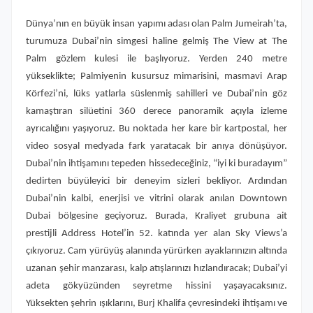
Dünya’nın en büyük insan yapımı adası olan Palm Jumeirah’ta,
turumuza Dubai’nin simgesi haline gelmiş The View at The
Palm gözlem kulesi ile başlıyoruz. Yerden 240 metre
yükseklikte; Palmiyenin kusursuz mimarisini, masmavi Arap
Körfezi’ni, lüks yatlarla süslenmiş sahilleri ve Dubai’nin göz
kamaştıran silüetini 360 derece panoramik açıyla izleme
ayrıcalığını yaşıyoruz. Bu noktada her kare bir kartpostal, her
video sosyal medyada fark yaratacak bir anıya dönüşüyor.
Dubai’nin ihtişamını tepeden hissedeceğiniz, “iyi ki buradayım”
dedirten büyüleyici bir deneyim sizleri bekliyor. Ardından
Dubai’nin kalbi, enerjisi ve vitrini olarak anılan Downtown
Dubai bölgesine geçiyoruz. Burada, Kraliyet grubuna ait
prestijli Address Hotel’in 52. katında yer alan Sky Views’a
çıkıyoruz. Cam yürüyüş alanında yürürken ayaklarınızın altında
uzanan şehir manzarası, kalp atışlarınızı hızlandıracak; Dubai’yi
adeta gökyüzünden seyretme hissini yaşayacaksınız.
Yüksekten şehrin ışıklarını, Burj Khalifa çevresindeki ihtişamı ve