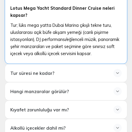
Lotus Mega Yacht Standard Dinner Cruise neleri
kapsar?
Tur; lüks mega yatta Dubai Marina çıkışlı tekne turu,
uluslararası açık büfe akşam yemeği (canlı pişirme
istasyonları), DJ performansı/eğlenceli müzik, panoramik
şehir manzaraları ve paket seçimine göre sınırsız soft
içecek veya alkollü içecek servisini kapsar.
Tur süresi ne kadar?
Tur süresi ne kadar?
Hangi manzaralar görülür?
Lotus Mega Yacht Standard Dinner Cruise turu
yaklaşık
2 saat
sürer. Check-in ve biniş işlemleri için
Hangi manzaralar görülür?
kalkıştan önce iskelede bulunmanız gerekir.
Kıyafet zorunluluğu var mı?
Rota genellikle
Palm Jumeirah, Atlantis, JBR ve
Dubai Marina
hattını kapsar. Hava ve deniz koşullarına
Kıyafet zorunluluğu var mı?
göre rota küçük değişiklikler gösterebilir.
Alkollü içecekler dahil mi?
Resmi bir dress code yoktur; ancak
şık ve rahat akşam