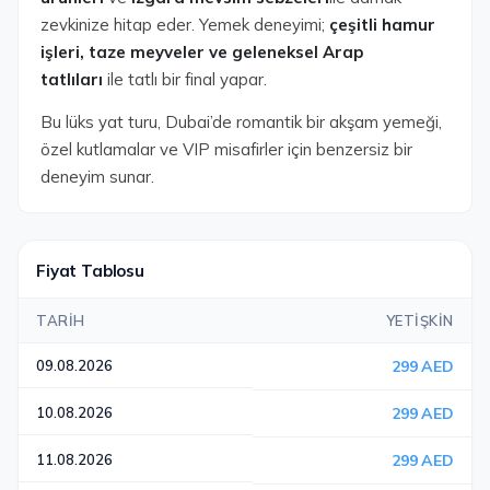
zevkinize hitap eder. Yemek deneyimi;
çeşitli hamur
işleri, taze meyveler ve geleneksel Arap
tatlıları
ile tatlı bir final yapar.
Bu lüks yat turu, Dubai’de romantik bir akşam yemeği,
özel kutlamalar ve VIP misafirler için benzersiz bir
deneyim sunar.
Fiyat Tablosu
TARIH
YETIŞKIN
09.08.2026
299 AED
10.08.2026
299 AED
11.08.2026
299 AED