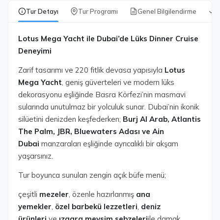
Tur Detayı
Tur Programı
Genel Bilgilendirme
D
Lotus Mega Yacht ile Dubai’de Lüks Dinner Cruise
Deneyimi
Zarif tasarımı ve 220 fitlik devasa yapısıyla
Lotus
Mega Yacht
, geniş güverteleri ve modern lüks
dekorasyonu eşliğinde Basra Körfezi’nin masmavi
sularında unutulmaz bir yolculuk sunar. Dubai’nin ikonik
silüetini denizden keşfederken;
Burj Al Arab, Atlantis
The Palm, JBR, Bluewaters Adası ve Ain
Dubai
manzaraları eşliğinde ayrıcalıklı bir akşam
yaşarsınız.
Tur boyunca sunulan zengin açık büfe menü;
çeşitli
mezeler
, özenle hazırlanmış
ana
yemekler
,
özel barbekü lezzetleri
,
deniz
ürünleri
ve
ızgara mevsim sebzeleri
ile damak