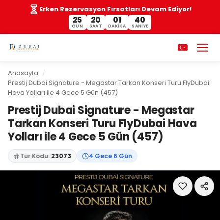
Erken Rezervasyon Fırsatları Devam Ediyor!
25
20
01
39
GÜN
SAAT
DAKIKA
SANIYE
Anasayfa
Prestij Dubai Signature - Megastar Tarkan Konseri Turu FlyDubai
Hava Yolları ile 4 Gece 5 Gün (457)
Prestij Dubai Signature - Megastar
Tarkan Konseri Turu FlyDubai Hava
Yolları ile 4 Gece 5 Gün (457)
Tur Kodu:
23073
4 Gece 6 Gün