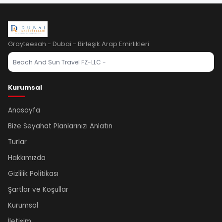
Bu nedenle ekstra turlarda ekstra turu satın alım anındaki fiyatları
View , The View At The Palm , Dubai Mall Turuna katılabilirler. Tur
geçerlidir.
liderinizin belirleyeceği saatte havalimanına doğru yolculuk başlıyor.
***Ekstra turlar minimum 10 kişi katılım şartı ile düzenlenmektedir.
Bilet ve gümrük işlemlerinden sonra FLYDUBAİ Hava Yolları FZ 755
Yeterli çoğunluk sağlanamadığı takdirde ekstra turlar yapılamayabilir
Grayteesah - Dubai - Birleşik Arap Emirlikleri
saat 20:50 ile İstanbul’a uçuşumuz başlıyor. 00:50’de İstanbul’a
ya da fiyat değişikliği olabilir
varıyoruz.
Beach And Sun Travel FZ-LLC -
Kurumsal
Ethiad Arena Oturma Planı:
Anasayfa
Bize Seyahat Planlarınızı Anlatın
Pakete dahil olan konser bileti 106.bölgede, oturma
Turlar
düzenindedir.
Hakkımızda
0-2 yaş bebek katılımı uygun değildir.
Gizlilik Politikası
Şartlar ve Koşullar
Kurumsal
İletişim