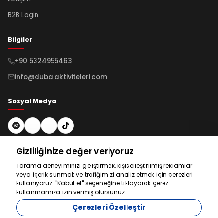
B2B Login
Bilgiler
+90 5324955463
info@dubaiaktiviteleri.com
Sosyal Medya
Bültene Kayıt Ol
Gizliliğinize değer veriyoruz
Tarama deneyiminizi geliştirmek, kişiselleştirilmiş reklamlar
veya içerik sunmak ve trafiğimizi analiz etmek için çerezleri
Abone Ol
Yardım için
kullanıyoruz. "Kabul et" seçeneğine tıklayarak çerez
ÖNEMLİ NOTLAR
kullanmamıza izin vermiş olursunuz.
buradayız
Çerezleri Özelleştir
Abu Dhabi turlarında Camii Ziyareti Esnasında dikkat edilmesi