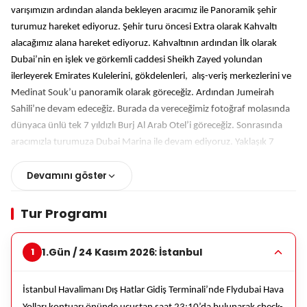
varışımızın ardından alanda bekleyen aracımız ile Panoramik şehir
turumuz hareket ediyoruz. Şehir turu öncesi Extra olarak Kahvaltı
alacağımız alana hareket ediyoruz. Kahvaltının ardından İlk olarak
Dubai’nin en işlek ve görkemli caddesi Sheikh Zayed yolundan
ilerleyerek Emirates Kulelerini, gökdelenleri
,
alış-veriş merkezlerini ve
M
edinat Souk’u
panoramik olarak göreceğiz. Ardından Jumeirah
Sahili’ne devam edeceğiz. Burada da vereceğimiz fotoğraf molasında
dünyaca ünlü tek 7 yıldızlı Burj Al Arab Otel’i göreceğiz. Sonrasında
aracımızla turumuza Dubai Marina ile devam ediyoruz. Yaklaşık 7
Km’lik bir yürüyüş yoluna sahip, restoranlar ve cafeler ile çevrili Dubai
Devamını göster
Marina ‘da kısa bir serbest zamanın ardından
otellere doğru hareket
ediyoruz ve otellerin check-in saati itibariyle giriş işlemlerimizi
tamamlıyoruz. Dileyen misafirlerimiz akşam saatlerinde ekstra
Tur Programı
düzenlenecek olan “Yemekli
Dhow Cruise Tekne Turu ile Fountain
Show ve Dubai Mall Turu’
na katılabilirler.
1.Gün / 24 Kasım 2026: İstanbul
İstanbul Havalimanı Dış Hatlar Gidiş Terminali’nde Flydubai Hava
Ekstra Tur: Yemekli Dhow Cruıse Tekne Turu ile Fountain Show ve