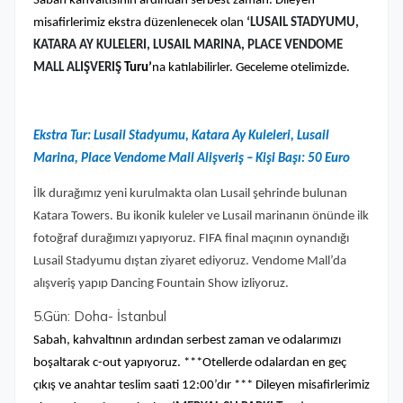
Sabah kahvaltısının ardından serbest zaman. Dileyen
misafirlerimiz ekstra düzenlenecek olan
‘
LUSAIL STADYUMU,
KATARA AY KULELERI, LUSAIL MARINA, PLACE VENDOME
MALL ALIŞVERIŞ
Turu’
na katılabilirler. Geceleme otelimizde.
Ekstra Tur: Lusail Stadyumu, Katara Ay Kuleleri, Lusail
Marina, Place Vendome Mall Alişveriş – Kişi Başı: 50 Euro
İlk durağımız yeni kurulmakta olan Lusail şehrinde bulunan
Katara Towers. Bu ikonik kuleler ve Lusail marinanın önünde ilk
fotoğraf durağımızı yapıyoruz. FIFA final maçının oynandığı
Lusail Stadyumu dıştan ziyaret ediyoruz. Vendome Mall’da
alışveriş yapıp Dancing Fountain Show izliyoruz.
5.Gün: Doha- İstanbul
Sabah, kahvaltının ardından serbest zaman ve odalarımızı
boşaltarak c-out yapıyoruz. ***Otellerde odalardan en geç
çıkış ve anahtar teslim saati 12:00’dır *** Dileyen misafirlerimiz