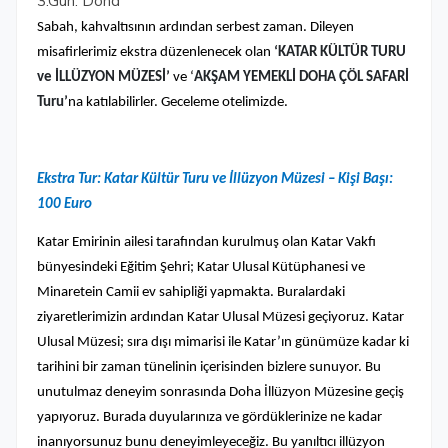
3.Gün: Doha
Sabah, kahvaltısının ardından serbest zaman. Dileyen
misafirlerimiz ekstra düzenlenecek olan
‘KATAR KÜLTÜR TURU
ve İLLÜZYON MÜZESİ’
ve ‘
AKŞAM YEMEKLİ DOHA ÇÖL SAFARİ
Turu’
na katılabilirler. Geceleme otelimizde.
Ekstra Tur: Katar Kültür Turu ve İllüzyon Müzesi – Kişi Başı:
100 Euro
Katar Emirinin ailesi tarafından kurulmuş olan Katar Vakfı
bünyesindeki Eğitim Şehri; Katar Ulusal Kütüphanesi ve
Minaretein Camii ev sahipliği yapmakta. Buralardaki
ziyaretlerimizin ardından Katar Ulusal Müzesi geçiyoruz. Katar
Ulusal Müzesi; sıra dışı mimarisi ile Katar’ın günümüze kadar ki
tarihini bir zaman tünelinin içerisinden bizlere sunuyor. Bu
unutulmaz deneyim sonrasında Doha İllüzyon Müzesine geçiş
yapıyoruz. Burada duyularınıza ve gördüklerinize ne kadar
inanıyorsunuz bunu deneyimleyeceğiz. Bu yanıltıcı illüzyon