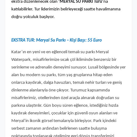
ekstra düzenlenecek olan
‘MERYAL SU PARKI Turu’
na
katılabilirler. Tur liderimizin belirleyeceği saatte havalimanına
doğru yolculuk başlıyor.
EKSTRA TUR: Meryal Su Parkı – Kişi Başı: 55 Euro
Katar’ın en yeni ve en eğlenceli temalı su parkı Meryal
Waterpark, misafirlerimize sıcak çöl ikliminde benzersiz bir
serinleme ve adrenalin deneyimi sunuyor. Lusail bölgesinde yer
alan bu modern su parkı, tüm yaş gruplarına hitap eden
onlarca kaydırak, dalga havuzları, temalı nehir turları ve geniş
dinlenme alanlarıyla öne çıkıyor. Turumuz kapsamında
misafirlerimiz, otellerinden özel araçla alınarak doğrudan su
parkına ulaştırılır. Gün boyu süren eğlence, istediğiniz hızda
kaydırak deneyimleri, çocuklar için güvenli oyun alanları ve
Meryal’in ikonik görsel temalarıyla birleşiyor. Park içindeki
serbest zamanın ardından belirlenen saatte buluşma
noktasında toplanarak otelimize geri dönüş transferimizi