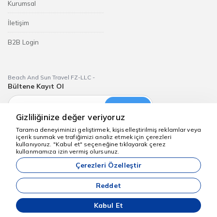
Kurumsal
İletişim
B2B Login
Beach And Sun Travel FZ-LLC -
Bültene Kayıt Ol
Abone Ol
Gizliliğinize değer veriyoruz
Tarama deneyiminizi geliştirmek, kişiselleştirilmiş reklamlar veya
içerik sunmak ve trafiğimizi analiz etmek için çerezleri
kullanıyoruz. "Kabul et" seçeneğine tıklayarak çerez
Yardım için buradayız
kullanmamıza izin vermiş olursunuz.
Dubai Aktiviteleri
Çerezleri Özelleştir
Sitemizde anılan tüm fiyatlar, yeterli kontenjan olması durumunda
geçerli olan başlangıç fiyatlarıdır.
Reddet
Kabul Et
Commoware Acente Yönetim Sistemi