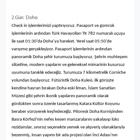
2.Gün: Doha
Check in işlemlerimizi yaptırıyoruz. Pasaport ve gümrük
işlemlerinin ardından Türk Havayolları TK 782 numaralı uçuşu
ile saat 01:30’da Doha’ya hareket. Yerel saat 05:50’de
varışımız gerçekleşiyor.
Pasaport işlemlerinin ardından
panoramik Doha şehir turumuza başlıyoruz. Şehrin muhteşem
silüetine, modern yapıların ve geleneksel mimarinin kusursuz
uyumuna tanıklık edeceğiz. Turumuza 7 kilometrelik Corniche
yolundan başlıyoruz. Fütüristik Doha Kulesi, ilk görüşte
kendine hayran bırakan Doha eski liman, İslam Sanatları
Müzesi gibi şehrin ikonik yapılarını panoramik olarak
gördükten sonra özenle tasarlanmış Katara Kültür Koyunu
beraber yürüyerek keşfedeceğiz. Pitoresk Doha Kornişinden
Basra Körfezi'nin nefes kesen manzaralarını yakalayıp lüks
rezidanslar, sınırsız seçenekte yemek ve alışveriş olanaklarıyla
bezenmiş, insan yapımı bir ada projesi olan İnci Adası’nın