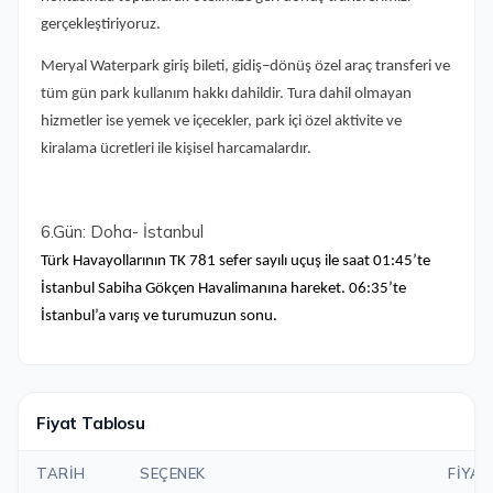
gerçekleştiriyoruz.
Meryal Waterpark giriş bileti, gidiş–dönüş özel araç transferi ve
tüm gün park kullanım hakkı dahildir. Tura dahil olmayan
hizmetler ise yemek ve içecekler, park içi özel aktivite ve
kiralama ücretleri ile kişisel harcamalardır.
6.Gün: Doha- İstanbul
Türk Havayollarının TK 781 sefer sayılı uçuş ile saat 01:45’te
İstanbul Sabiha Gökçen Havalimanına hareket. 06:35’te
İstanbul’a varış ve turumuzun sonu.
Fiyat Tablosu
TARIH
SEÇENEK
FIYAT