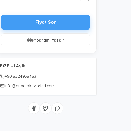
Fiyat Sor
Programı Yazdır
BIZE ULAŞIN
+90 5324955463
info@dubaiaktiviteleri.com