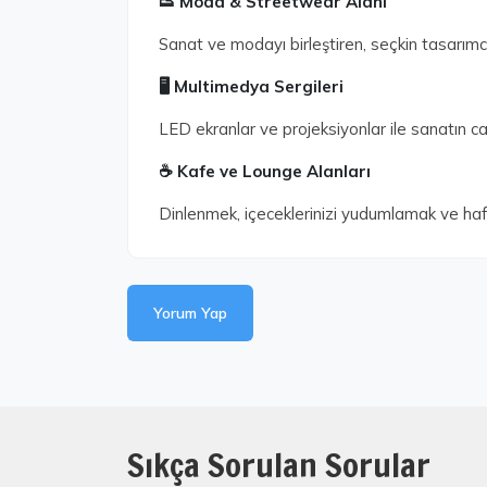
👟 Moda & Streetwear Alanı
Sanat ve modayı birleştiren, seçkin tasarımcı 
🖥️ Multimedya Sergileri
LED ekranlar ve projeksiyonlar ile sanatın canl
☕ Kafe ve Lounge Alanları
Dinlenmek, içeceklerinizi yudumlamak ve hafif 
Yorum Yap
Sıkça Sorulan Sorular