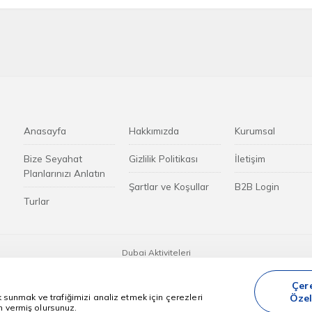
sırasında belirtilen şartlara tabidir. Genellikle iade edilmez.
Anasayfa
Hakkımızda
Kurumsal
Bize Seyahat
Gizlilik Politikası
İletişim
Planlarınızı Anlatın
Şartlar ve Koşullar
B2B Login
Turlar
Dubai Aktiviteleri
nılan tüm fiyatlar, yeterli kontenjan olması durumunda geçerli olan başlangıç f
Çere
k sunmak ve trafiğimizi analiz etmek için çerezleri
Özel
n vermiş olursunuz.
Commoware Acente Yönetim Sistemi