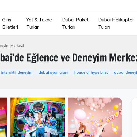
Giriş
Yat & Tekne
Dubai Paket
Dubai Helikopter
Biletleri
Turları
Turları
Tuları
neyim Merkezi
ubai’de Eğlence ve Deneyim Merke
 interaktif deneyim
dubai oyun alanı
house of hype bilet
dubai deney