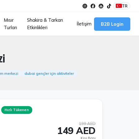
TR
Mısır
Shakira & Tarkan
İletişim
B2B Login
Turları
Etkinlikleri
zi
im merkezi
dubai gençler için aktiviteler
Hızlı Tükenen
199 AED
149 AED
Kişi Başı