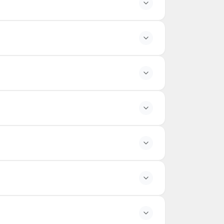
e özel etkinlikler bilete dahil değildir.
ışarıdan yiyecek–içecek getirilmesine izin
llanımı kısıtlanabilir.
 önerilir.
h edilebilir.