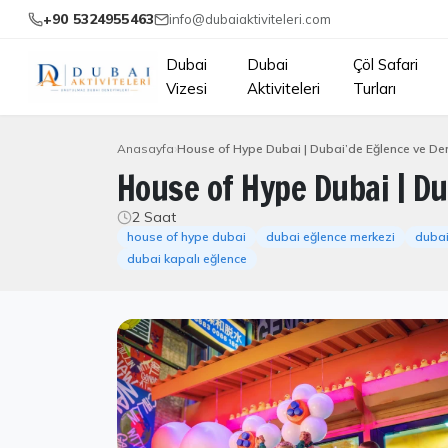
+90 5324955463
info@dubaiaktiviteleri.com
Dubai
Dubai
Çöl Safari
Vizesi
Aktiviteleri
Turları
Anasayfa
House of Hype Dubai | Dubai’de Eğlence ve De
House of Hype Dubai | D
2 Saat
house of hype dubai
dubai eğlence merkezi
dubai
dubai kapalı eğlence