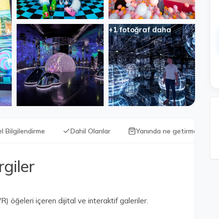
+1 fotoğraf daha
l Bilgilendirme
Dahil Olanlar
Yanında ne getirmeli?
giler
) öğeleri içeren dijital ve interaktif galeriler.