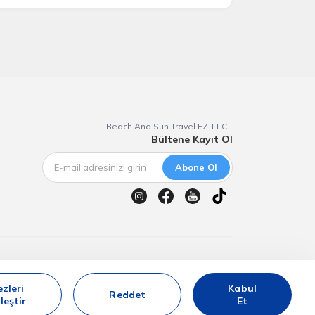
Beach And Sun Travel FZ-LLC -
Bültene Kayıt Ol
Abone Ol
iyatlarıdır.
zleri
Kabul
Reddet
leştir
Et