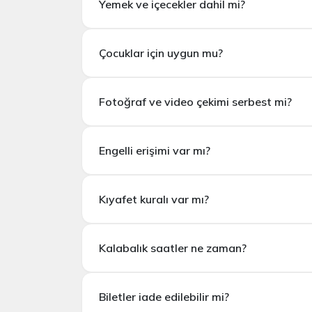
Yemek ve içecekler dahil mi?
Bilet; House of Hype Dubai Mall içerisindeki
Yemek ve içecekler dahil mi?
Çocuklar için uygun mu?
Hayır.
Yemek ve içecekler bilete dahil deği
verilmez.
Çocuklar için uygun mu?
Fotoğraf ve video çekimi serbest mi?
Evet. House of Hype her yaştan ziyaretçi için 
Fotoğraf ve video çekimi serbest mi?
Engelli erişimi var mı?
Evet. Ziyaret sırasında
fotoğraf ve video çe
Engelli erişimi var mı?
Kıyafet kuralı var mı?
Evet. Alanın büyük bölümü
tekerlekli sanda
Kıyafet kuralı var mı?
Kalabalık saatler ne zaman?
Rahat ve şık
Kalabalık saatler ne zaman?
Biletler iade edilebilir mi?
Hafta sonları ve akşam saatleri daha yoğun ol