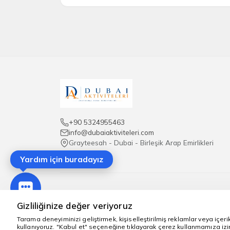
Biletler iade edilebilir mi?
Biletlerin
iptal ve iade koşulları
, satın alma 
+90 5324955463
info@dubaiaktiviteleri.com
Grayteesah - Dubai - Birleşik Arap Emirlikleri
Yardım için buradayız
Sitemizde a
Gizliliğinize değer veriyoruz
Tarama deneyiminizi geliştirmek, kişiselleştirilmiş reklamlar veya içeri
kullanıyoruz. "Kabul et" seçeneğine tıklayarak çerez kullanmamıza izi