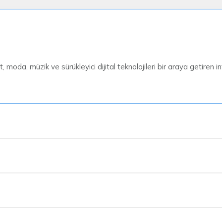
moda, müzik ve sürükleyici dijital teknolojileri bir araya getiren in
lanmaktadır. Alışveriş merkezine giriş yaptıktan sonra yönlendirme 
–90 dakika
sürer. Alanların yoğunluğuna ve ilginize göre daha uzun