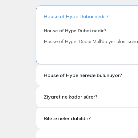
House of Hype Dubai nedir?
House of Hype Dubai nedir?
House of Hype, Dubai Mall’da yer alan; sanat, 
House of Hype nerede bulunuyor?
House of Hype nerede bulunuyor?
Ziyaret ne kadar sürer?
House of Hype,
Dubai Mall içerisinde
konum
Ziyaret ne kadar sürer?
Bilete neler dahildir?
Ziyaret süresi kişiye bağlı olarak ortalama
60
Bilete neler dahildir?