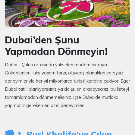
Dubai’den Şunu
Yapmadan Dönmeyin!
Dubai… Çölün ortasında yükselen modern bir rüya.
Gökdelenleri, lüks yaşam tarzı, alışveriş olanakları ve eşsiz
deneyimleriyle her yıl milyonlarca turisti kendine çekiyor. Eğer
Dubai tatili planlıyorsanız ya da şu an oradaysanız, bu listeyi
tamamlamadan dönmemelisiniz. İşte Dubai’de mutlaka
yapmanız gereken en özel deneyimler!
🏙️ 1. Burj Khalifa’ya Çıkın