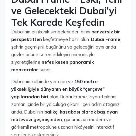
ve Gelecekteki Dubai’yi
Tek Karede Keşfedin
Dubai’nin en ikonik simgelerinden birini
benzersiz bir
perspektiften
keşfetmeye hazır olun.
Dubai Frame
,
şehrin geçmişini, bugününü ve geleceğini aynı anda
gözler önüne seren etkileyici mimarisiyle
ziyaretçilerine
nefes kesen panoramik
manzaralar
sunar.
Dubai’nin kalbinde yer alan ve
150 metre
yüksekliğiyle dünyanın en büyük “çerçeve”
yapılarından biri
olan Dubai Frame, ziyaretçilerini
zaman içinde bir yolculuğa çıkarır. İçeri adım attığınız
anda, Dubai’nin
balıkçı kasabası olarak başlayan
mütevazı geçmişinden
, günümüzün modern ve
görkemli metropolüne uzanan hikâyesini interaktif
sergilerle keşfedersiniz.