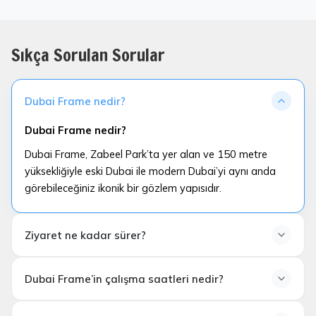
Sıkça Sorulan Sorular
Dubai Frame nedir?
Dubai Frame nedir?
Dubai Frame, Zabeel Park’ta yer alan ve 150 metre
yüksekliğiyle eski Dubai ile modern Dubai’yi aynı anda
görebileceğiniz ikonik bir gözlem yapısıdır.
Ziyaret ne kadar sürer?
Ziyaret ne kadar sürer?
Dubai Frame’in çalışma saatleri nedir?
Ortalama ziyaret süresi
60–90 dakika
dır. Transferli
paketlerde içeride yaklaşık
1,5 saat serbest
Dubai Frame’in çalışma saatleri nedir?