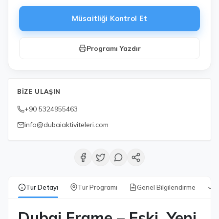
Müsaitliği Kontrol Et
Programı Yazdır
BIZE ULAŞIN
+90 5324955463
info@dubaiaktiviteleri.com
Tur Detayı
Tur Programı
Genel Bilgilendirme
D
Dubai Frame – Eski, Yeni