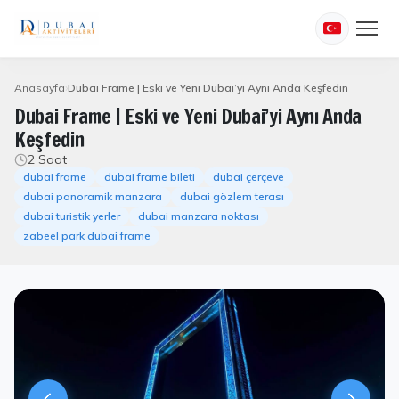
Anasayfa
Dubai Frame | Eski ve Yeni Dubai’yi Aynı Anda Keşfedin
Dubai Frame | Eski ve Yeni Dubai’yi Aynı Anda
Keşfedin
2 Saat
dubai frame
dubai frame bileti
dubai çerçeve
dubai panoramik manzara
dubai gözlem terası
dubai turistik yerler
dubai manzara noktası
zabeel park dubai frame