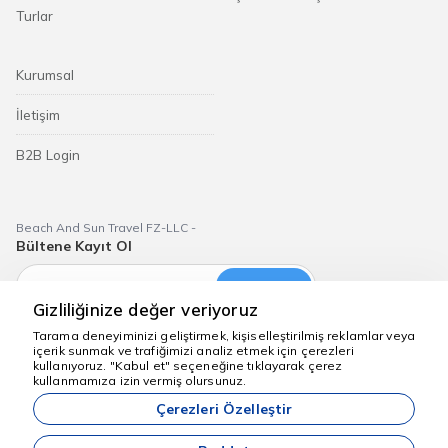
Turlar
Kurumsal
İletişim
B2B Login
Beach And Sun Travel FZ-LLC -
Bültene Kayıt Ol
Abone Ol
Gizliliğinize değer veriyoruz
Tarama deneyiminizi geliştirmek, kişiselleştirilmiş reklamlar veya
içerik sunmak ve trafiğimizi analiz etmek için çerezleri
kullanıyoruz. "Kabul et" seçeneğine tıklayarak çerez
Yardım için buradayız
kullanmamıza izin vermiş olursunuz.
Dubai Aktiviteleri
Çerezleri Özelleştir
Sitemizde anılan tüm fiyatlar, yeterli kontenjan olması durumunda
geçerli olan başlangıç fiyatlarıdır.