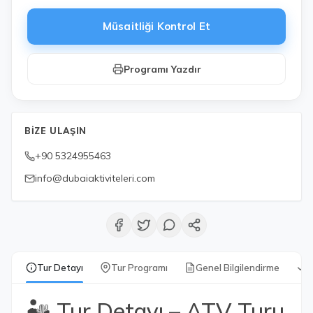
Müsaitliği Kontrol Et
Programı Yazdır
BIZE ULAŞIN
+90 5324955463
info@dubaiaktiviteleri.com
Tur Detayı
Tur Programı
Genel Bilgilendirme
D
🏜️ Tur Detayı – ATV Turu