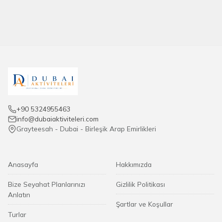
güneş kremi önerilir. Terlik ve açık ayakkabı uygun
Rezervasyon ne zaman yapılmalı?
değildir.
Özellikle yoğun sezonda (Ekim–Nisan) ATV turları hızla
dolabilir. En az
1 gün önceden rezervasyon
yapılması
tavsiye edilir.
+90 5324955463
info@dubaiaktiviteleri.com
Grayteesah - Dubai - Birleşik Arap Emirlikleri
Anasayfa
Hakkımızda
Bize Seyahat Planlarınızı
Gizlilik Politikası
Anlatın
Şartlar ve Koşullar
Turlar