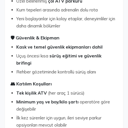
Özel belirlenmiş
çöl ATV parkuru
Kum tepeleri arasında adrenalin dolu rota
Yeni başlayanlar için kolay etaplar, deneyimliler için
daha dinamik bölümler
🛡️ Güvenlik & Ekipman
Kask ve temel güvenlik ekipmanları dahil
Uçuş öncesi kısa
sürüş eğitimi ve güvenlik
brifingi
Rehber gözetiminde kontrollü sürüş alanı
👥 Katılım Koşulları
Tek kişilik ATV
(her araç 1 sürücü)
Minimum yaş ve boy/kilo şartı
operatöre göre
değişebilir
İlk kez sürenler için uygun, ileri seviye parkur
opsiyonları mevcut olabilir