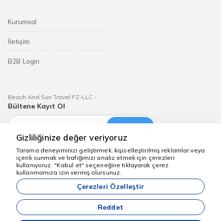
Kurumsal
İletişim
B2B Login
Beach And Sun Travel FZ-LLC -
Bültene Kayıt Ol
Abone Ol
Gizliliğinize değer veriyoruz
Tarama deneyiminizi geliştirmek, kişiselleştirilmiş reklamlar veya
içerik sunmak ve trafiğimizi analiz etmek için çerezleri
kullanıyoruz. "Kabul et" seçeneğine tıklayarak çerez
Yardım için buradayız
kullanmamıza izin vermiş olursunuz.
Dubai Aktiviteleri
Çerezleri Özelleştir
Sitemizde anılan tüm fiyatlar, yeterli kontenjan olması durumunda
geçerli olan başlangıç fiyatlarıdır.
Reddet