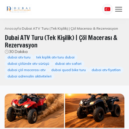
Anasayfa
Dubai ATV Turu (Tek Kişilik) | Çöl Macerası & Rezervasyon
Dubai ATV Turu (Tek Kişilik) | Çöl Macerası &
Rezervasyon
30 Dakika
dubai atv turu
tek kişilik atv turu dubai
dubai çölünde atv sürüşü
dubai atv safari
dubai çöl macerası atv
dubai quad bike turu
dubai atv fiyatları
dubai adrenalin aktiviteleri