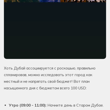
Хоть Дубай ассоциируется с роскошью, правильно
спланировав, можно исследовать этот город как
местный и не напрягать свой бюджет! Вот план
насыщенного дня с бюджетом всего 100 USD:
Утро (09:00 - 11:00):
Начните день в Старом Дубае.