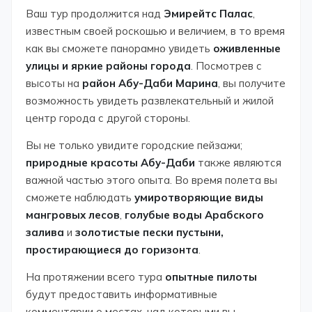
Ваш тур продолжится над
Эмирейтс Палас
,
известным своей роскошью и величием, в то время
как вы сможете панорамно увидеть
оживленные
улицы и яркие районы города
. Посмотрев с
высоты на
район Абу-Даби Марина
, вы получите
возможность увидеть развлекательный и жилой
центр города с другой стороны.
Вы не только увидите городские пейзажи;
природные красоты Абу-Даби
также являются
важной частью этого опыта. Во время полета вы
сможете наблюдать
умиротворяющие виды
мангровых лесов
,
голубые воды Арабского
залива
и
золотистые пески пустыни,
простирающиеся до горизонта
.
На протяжении всего тура
опытные пилоты
будут предоставить информативные
комментарии о местах, над которыми вы