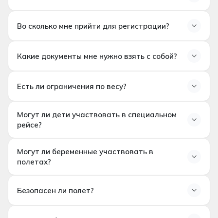
Во время полета видны такие знаковые места, как
не принимаются
, что обеспечивает большую
Корниш, Эмиратский дворец, Каср Аль Ватан,
Включен ли трансфер из отеля?
конфиденциальность и гибкость.
Большая мечеть шейха Зайда и силуэт Абу-Даби.
Во сколько мне прийти для регистрации?
В стандартные пакеты
трансфер из отеля не
(Маршрут может изменяться в зависимости от
включен.
При необходимости трансфер можно
Когда мне нужно прийти для регистрации?
погодных условий и операционной ситуации.)
организовать за дополнительную плату.
Какие документы мне нужно взять с собой?
Вы должны быть в хелипорте
по крайней мере за
45 минут до
выхода на рейс.
Какие документы мне нужно принести?
Есть ли ограничения по весу?
Необходимо принести оригинал паспорта.
Существует ли ограничение по весу?
Могут ли дети участвовать в специальном
На частных рейсах общий вес
не должен
рейсе?
превышать 450 кг.
Это ограничение является
Могут ли дети участвовать в специальном
обязательным для обеспечения безопасности
Могут ли беременные участвовать в
полете?
операций.
полетах?
Да.
Дети старше 2 лет
могут участвовать в
Могут ли беременные участвовать в полете?
полете.
Дети младше 12 лет
должны быть в
Безопасен ли полет?
сопровождении родителей.
Беременные пассажиры, преодолевшие 32
недели
не допускаются к полету по соображениям
У安全ный ли полет?