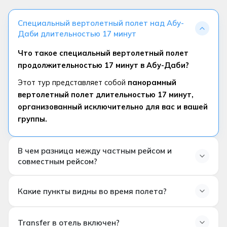
Специальный вертолетный полет над Абу-
Даби длительностью 17 минут
Что такое специальный вертолетный полет
продолжительностью 17 минут в Абу-Даби?
Этот тур представляет собой
панорамный
вертолетный полет длительностью 17 минут,
организованный исключительно для вас и вашей
группы.
В чем разница между частным рейсом и
совместным рейсом?
В чем разница между частным рейсом и
Какие пункты видны во время полета?
совместным рейсом?
При частном рейсе вертолет полностью
Какие точки видны во время полета?
предназначен только для вас.
Другие пассажиры
Transfer в отель включен?