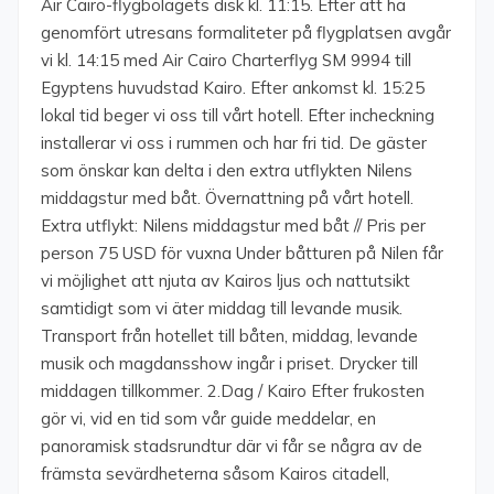
Air Cairo-flygbolagets disk kl. 11:15. Efter att ha
genomfört utresans formaliteter på flygplatsen avgår
vi kl. 14:15 med Air Cairo Charterflyg SM 9994 till
Egyptens huvudstad Kairo. Efter ankomst kl. 15:25
lokal tid beger vi oss till vårt hotell. Efter incheckning
installerar vi oss i rummen och har fri tid. De gäster
som önskar kan delta i den extra utflykten Nilens
middagstur med båt. Övernattning på vårt hotell.
Extra utflykt: Nilens middagstur med båt // Pris per
person 75 USD för vuxna Under båtturen på Nilen får
vi möjlighet att njuta av Kairos ljus och nattutsikt
samtidigt som vi äter middag till levande musik.
Transport från hotellet till båten, middag, levande
musik och magdansshow ingår i priset. Drycker till
middagen tillkommer. 2.Dag / Kairo Efter frukosten
gör vi, vid en tid som vår guide meddelar, en
panoramisk stadsrundtur där vi får se några av de
främsta sevärdheterna såsom Kairos citadell,