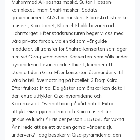
Muhammed Ali-pashas moské, Sultan Hassan-
komplexet, Imam Shafi-moskén, Sadats
gravmonument, Al Azhar-moskén, Islamiska historiska
museet, Kairotornet, Khan el-Khalili-bazaren och
Tahrirtorget. Efter stadsrundturen beger vi oss med
våra privata fordon, vid en tid som vår guide
meddelar, till transfer för Shakira-konserten som äger
rum vid Giza-pyramiderna. Konserten, som hålls under
pyramiderna fascinerande silhuett, kommer att
stanna tiden i Giza. Efter konserten återvänder vi till
våra hotell, övernattning på hotellet. 3.Dag: Kairo
Efter frukost fri tid. De gäster som önskar kan delta i
den extra utflykten Giza-pyramiderna och
Kairomuseet. Övernattning på vårt hotell. Extra
utflykt: Giza-pyramiderna och Kairomuseet tur
(inklusive lunch) // Pris per person 115 USD för vuxna
Är ni redo att se ett av den gamla världens sju
underverk? I dag besöker vi Giza-pyramiderna, den