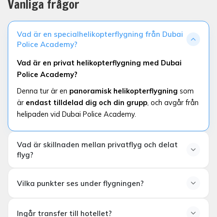
Vanliga frågor
Vad är en specialhelikopterflygning från Dubai
Police Academy?
Vad är en privat helikopterflygning med Dubai
Police Academy?
Denna tur är en
panoramisk helikopterflygning
som
är
endast tilldelad dig och din grupp
, och avgår från
helipaden vid Dubai Police Academy.
Vad är skillnaden mellan privatflyg och delat
flyg?
Vad är skillnaden mellan en privat flygning och en
Vilka punkter ses under flygningen?
delad flygning?
inga andra
Vilka punkter kan ses under flygningen?
passagerare i helikoptern.
privatliv,
Ingår transfer till hotellet?