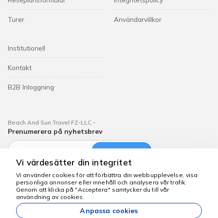
Turer
Användarvillkor
Institutionell
Kontakt
B2B Inloggning
Beach And Sun Travel FZ-LLC -
Prenumerera på nyhetsbrev
Prenumerera
Vi värdesätter din integritet
Vi använder cookies för att förbättra din webbupplevelse, visa
personliga annonser eller innehåll och analysera vår trafik.
Vi finns här för att
Genom att klicka på "Acceptera" samtycker du till vår
hjälpa
användning av cookies.
Dubai Aktiviteleri
Anpassa cookies
Alla priser som anges på vår webbplats är frånpriser och gäller i mån