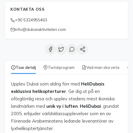
KONTAKTA OSS
+90 5324955463
info@dubaiaktiviteleri.com
Tour detalj
Turnéprogram
Vad man ska veta
Upplev Dubai som aldrig förr med
HeliDubais
exklusiva helikopterturer
. Ge dig ut på en
oförglömlig resa och upplev stadens mest ikoniska
landmärken med
unik vy i luften
.
HeliDubai
, grundat
2005, erbjuder världsklassupplevelser som en av
Förenade Arabemiratens ledande leverantörer av
lyxhelikoptertjänster.