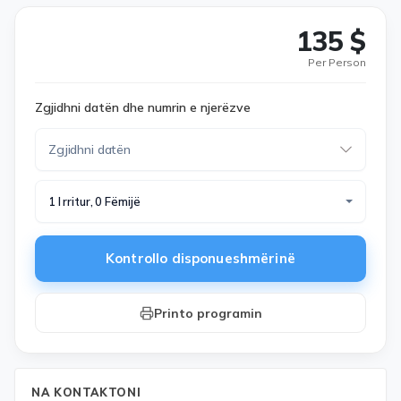
135 $
Per Person
Zgjidhni datën dhe numrin e njerëzve
1 I rritur, 0 Fëmijë
Kontrollo disponueshmërinë
Printo programin
NA KONTAKTONI