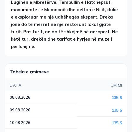
Luginën e Mbretërve, Tempullin e Hatchepsut,
monumentet e Memnonit dhe deltan e Nilit, duke
e eksploruar me një udhëheqës ekspert. Dreka
jonë do të merret në një restorant lokal gjatë
turit. Pas turit, ne do të shkojmë në aeroport. Në
këtë tur, drekën dhe tarifat e hyrjes në muze i
përfshijmë.
Tabela e çmimeve
DATA
ÇMIMI
08.08.2026
135 $
09.08.2026
135 $
10.08.2026
135 $