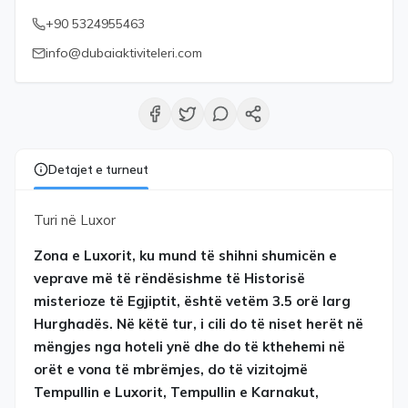
+90 5324955463
info@dubaiaktiviteleri.com
Detajet e turneut
Turi në Luxor
Zona e Luxorit, ku mund të shihni shumicën e
veprave më të rëndësishme të Historisë
misterioze të Egjiptit, është vetëm 3.5 orë larg
Hurghadës. Në këtë tur, i cili do të niset herët në
mëngjes nga hoteli ynë dhe do të kthehemi në
orët e vona të mbrëmjes, do të vizitojmë
Tempullin e Luxorit, Tempullin e Karnakut,