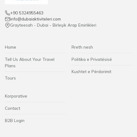
+90 5324955463
info@dubaiaktiviteleri.com
Grayteesah - Dubai - Birleşik Arap Emirlikleri
Home
Rreth nesh
Tell Us About Your Travel
Politika e Privatësisë
Plans
Kushtet e Përdorimit
Tours
Korporative
Contact
B2B Login