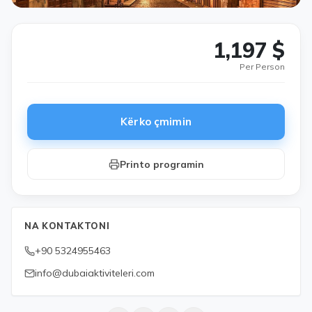
1,197 $
Per Person
Kërko çmimin
Printo programin
NA KONTAKTONI
+90 5324955463
info@dubaiaktiviteleri.com