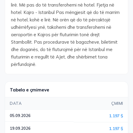
lirë. Më pas do të transferohemi në hotel. Fjetja në
hotel. Kajro - Istanbul Pas mëngjesit që do të marrim
në hotel, kohë e lirë. Në orën që do të përcaktojë
udhërrëfyesi ynë, takohemi dhe transferohemi në
aeroportin e Kajros për fluturimin tonë drejt
Stambollit. Pas procedurave të bagazheve, biletimit
dhe doganës, do të fluturojmë për në Istanbul me
fluturimin e rregullt të AJet, dhe shërbimet tona
përfundojnë.
Tabela e çmimeve
DATA
ÇMIMI
05.09.2026
1.197 $
19.09.2026
1.197 $