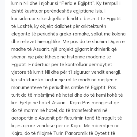
lumin Nil dhe i njohur si “Perla e Egjiptit”. Ky tempull i
është kushtuar perëndeshës egjiptiane Isis. I
konsideruar si kështjella e fundit e besimit të Egjiptit
të Lashtë, ky objekt dallohet për arkitekturën
elegante të periudhës greko-romake, sallat me kolona
dhe relievet hieroglifike. Më pas do të shohim Digën e
madhe të Asuanit, një projekt gjigant inxhinierik që
shënon një pikë kthese në historinë moderne të
Egjiptit. E ndërtuar për të kontrolluar përmbytjet
vjetore të lumit Nil dhe për t’i siguruar vendit energji,
kjo strukturë ka luajtur një rol të madh në ruajtjen e
monumenteve të periudhës antike të Egjiptit. Pas
turit do të mbërrijmë në hotel dhe do të kemi kohë të
lirë. Fjetja në hotel. Asuan - Kajro Pas mëngjesit që
do të marrim në hotel, do të transferohemi në
aeroportin e Asuanit për fluturimin tonë të rregullt të
linjës ajrore vendase për në Kajro. Me mbërritjen në
Kajro, do të fillojmë Turin Panoramik të Qytetit të