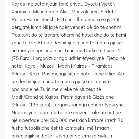
Kajros me automjetin tonë privat. Qyteti i Vjetër,
Xhamia e Muhammed Aliut, Mauzoleumi i Sedatit,
Pallati Baron, Sheshi El Tahrir dhe qendra e qytetit
përgjatë lumit Nil janë ndër vendet që do të shohim.
Pas turit do të transferohemi në hotel dhe do të kemi
kohë të lirë. Ata që dëshirojnë mund të marrin pjesë
në mënyrë opsionale në Turin me Darkë të Lumit Nil
(75 Euro), i organizuar nga udhërrëfyesi ynë. Fjetja në
hotel. Kajro - Muzeu i Madh i Kajros - Piramidat -
Sfinksi - Kajro Pas mëngjesit në hotel, kohë e lirë. Ata
që dëshirojnë mund të marrin pjesë në mënyrë
opsionale në Turin me drekë të Muzeut të
Madh/Grand të Kajros, Piramidave të Gizës dhe
Sfinksit (135 Euro), i organizuar nga udhërrëfyesi ynë.
Ndalimi ynë i parë do të jetë muzeu, i cili shtrihet në
një sipërfaqe prej 500.000 metrash katrorë (rreth 70
fusha futbolli) dhe është kompleksi më i madh
arkeologjik në botë i kushtuar vetëm një civilizimi.