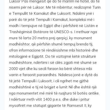
Luksor Pas mëngjesit që do të marrim në hotel, do të
nisemi për në Luksor. Me të mbërritur, realizojmë Turin
e Tempullit të Karnakut dhe Luksorit. Ndalimi ynë i
parë do të jetë Tempulli i Karnakut, kompleksi më i
madh i tempujve në Egjipt dhe i përfshirë në Listën e
Trashëgimisë Botërore të UNESCO-s. I rrethuar nga
mure të larta 20 metra prej qerpiçi, ky monument
madhështor, që përfshin shumë tempuj brenda tij,
ofron informacione të rëndësishme mbi historinë dhe
mitologjinë e Egjiptit. Do të vizitojmë këtë strukturë
madhështore, ndërtimi i së cilës zgjati më shumë se
2000 vjet dhe ku secili faraon ka bërë shtesa mbi
varrin e faraonit paraardhës. Ndalesa jonë e dytë do
të jetë Tempulli i Luksorit, i cili ngrihet me gjithë
madhështinë e tij në brigjet e lumit Nil dhe është një
nga monumentet më mirë të ruajtura të botës antike.
I ndërtuar rreth vitit 1400 p.e.s. dhe duke i pritur
mysafirët me statujat gjigante të Ramsesit II, ky