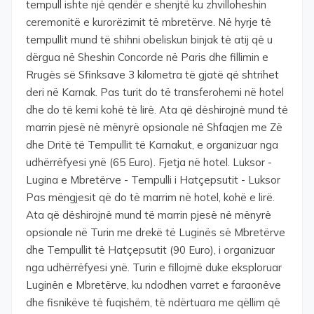
tempull ishte një qendër e shenjtë ku zhvilloheshin
ceremonitë e kurorëzimit të mbretërve. Në hyrje të
tempullit mund të shihni obeliskun binjak të atij që u
dërgua në Sheshin Concorde në Paris dhe fillimin e
Rrugës së Sfinksave 3 kilometra të gjatë që shtrihet
deri në Karnak. Pas turit do të transferohemi në hotel
dhe do të kemi kohë të lirë. Ata që dëshirojnë mund të
marrin pjesë në mënyrë opsionale në Shfaqjen me Zë
dhe Dritë të Tempullit të Karnakut, e organizuar nga
udhërrëfyesi ynë (65 Euro). Fjetja në hotel. Luksor -
Lugina e Mbretërve - Tempulli i Hatçepsutit - Luksor
Pas mëngjesit që do të marrim në hotel, kohë e lirë.
Ata që dëshirojnë mund të marrin pjesë në mënyrë
opsionale në Turin me drekë të Luginës së Mbretërve
dhe Tempullit të Hatçepsutit (90 Euro), i organizuar
nga udhërrëfyesi ynë. Turin e fillojmë duke eksploruar
Luginën e Mbretërve, ku ndodhen varret e faraonëve
dhe fisnikëve të fuqishëm, të ndërtuara me qëllim që