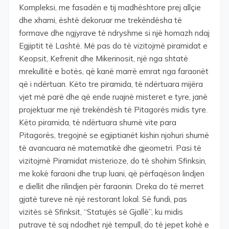
Kompleksi, me fasadën e tij madhështore prej allçie
dhe xhami, është dekoruar me trekëndësha të
formave dhe ngjyrave të ndryshme si një homazh ndaj
Egjiptit të Lashtë. Më pas do të vizitojmë piramidat e
Keopsit, Kefrenit dhe Mikerinosit, një nga shtatë
mrekullitë e botës, që kanë marrë emrat nga faraonët
që i ndërtuan. Këto tre piramida, të ndërtuara mijëra
vjet më parë dhe që ende ruajnë misteret e tyre, janë
projektuar me një trekëndësh të Pitagorës midis tyre.
Këto piramida, të ndërtuara shumë vite para
Pitagorës, tregojnë se egjiptianët kishin njohuri shumë
të avancuara në matematikë dhe gjeometri. Pasi të
vizitojmë Piramidat misterioze, do të shohim Sfinksin,
me kokë faraoni dhe trup luani, që përfaqëson lindjen
e diellit dhe rilindjen për faraonin. Dreka do të merret
gjatë tureve në një restorant lokal. Së fundi, pas
vizitës së Sfinksit, “Statujës së Gjallë”, ku midis
putrave të saj ndodhet një tempull, do të jepet kohë e