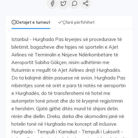
Detajet e turneut
Çfarë përfshihet
Istanbul - Hurghada Pas kryerjes së procedurave të
biletimit, bagazheve dhe hipjes në sportelin e AJet
Airlines në Terminalin e Nisjeve Ndërkombëtare të
Aeroportit Sabiha Gökçen, nisim udhëtimin me
fluturimin e rregullt të AJet Airlines drejt Hurghadës.
Do ta kalojmë ditën pasuese në avion. Hurghada Pas
mbërritjes sonë në orët e para të natës në aeroportin
e Hurghadës, do të transferohemi në hotel me
automjetin tonë privat dhe do të kryejmë regjistrimin
e hershëm. Gjatë gjithë ditës mund të shijoni detin,
rërën dhe diellin. Dreka, darka dhe akomodimi janë në
hotelin tonë në Hurghada me koncept all inclusive.
Hurghada - Tempulli i Karnakut - Tempulli i Luksorit -