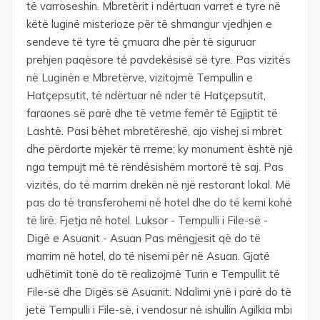
të varroseshin. Mbretërit i ndërtuan varret e tyre në
këtë luginë misterioze për të shmangur vjedhjen e
sendeve të tyre të çmuara dhe për të siguruar
prehjen paqësore të pavdekësisë së tyre. Pas vizitës
në Luginën e Mbretërve, vizitojmë Tempullin e
Hatçepsutit, të ndërtuar në nder të Hatçepsutit,
faraones së parë dhe të vetme femër të Egjiptit të
Lashtë. Pasi bëhet mbretëreshë, ajo vishej si mbret
dhe përdorte mjekër të rreme; ky monument është një
nga tempujt më të rëndësishëm mortorë të saj. Pas
vizitës, do të marrim drekën në një restorant lokal. Më
pas do të transferohemi në hotel dhe do të kemi kohë
të lirë. Fjetja në hotel. Luksor - Tempulli i File-së -
Digë e Asuanit - Asuan Pas mëngjesit që do të
marrim në hotel, do të nisemi për në Asuan. Gjatë
udhëtimit tonë do të realizojmë Turin e Tempullit të
File-së dhe Digës së Asuanit. Ndalimi ynë i parë do të
jetë Tempulli i File-së, i vendosur në ishullin Agilkia mbi