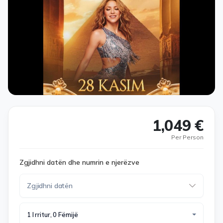
1,049 €
Per Person
Zgjidhni datën dhe numrin e njerëzve
1 I rritur, 0 Fëmijë