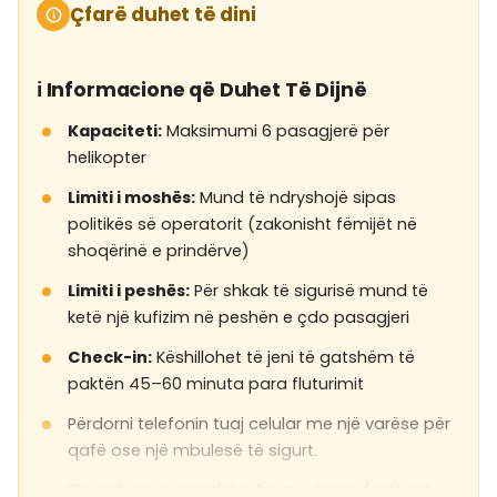
Çfarë duhet të dini
ℹ️ Informacione që Duhet Të Dijnë
Kapaciteti:
Maksimumi 6 pasagjerë për
helikopter
Limiti i moshës:
Mund të ndryshojë sipas
politikës së operatorit (zakonisht fëmijët në
shoqërinë e prindërve)
Limiti i peshës:
Për shkak të sigurisë mund të
ketë një kufizim në peshën e çdo pasagjeri
Check-in:
Këshillohet të jeni të gatshëm të
paktën 45–60 minuta para fluturimit
Përdorni telefonin tuaj celular me një varëse për
qafë ose një mbulesë të sigurt.
Sigurohuni që sendet e lira në xhepa (çelësat,