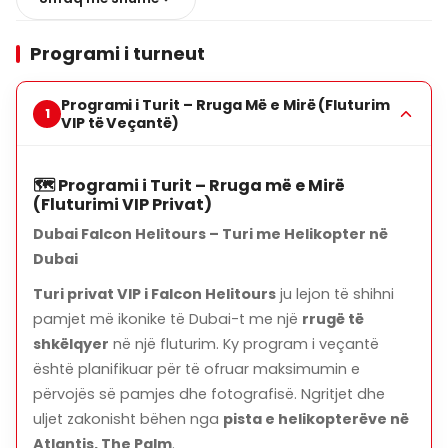
60 minuta
. Mund të zgjidhni turin që i përshtatet
nevojave tuaja nga rruget që kombinon pamjet e Palm
Programi i turneut
Jumeirah, bregdetit, qendrës së qytetit dhe peizazheve
të shkretëtirës në një përvojë të vetme.
Programi i Turit – Rruga Më e Mirë (Fluturim
Falcon Helitours gjithashtu ofron paketa të
VIP të Veçantë)
personalizuara për fluturime me helikopter
për
propozime martese, ditëlindje dhe festa speciale
.
🗺️ Programi i Turit – Rruga më e Mirë
Në fluturime mund të marrin pjesë deri në
6 pasagjerë
.
(Fluturimi VIP Privat)
Për të përjetuar një përvojë të paharrueshme me
Dubai Falcon Helitours – Turi me Helikopter në
fluturimin me helikopter në Dubai dhe për ta parë qytetin
Dubai
nga një këndvështrim të ndryshëm,
rezervoni
Turi privat VIP i Falcon Helitours
ju lejon të shihni
menjëherë me Falcon Helitours
.
pamjet më ikonike të Dubai-t me një
rrugë të
shkëlqyer
në një fluturim. Ky program i veçantë
është planifikuar për të ofruar maksimumin e
përvojës së pamjes dhe fotografisë. Ngritjet dhe
uljet zakonisht bëhen nga
pista e helikopterëve në
Atlantis, The Palm
.