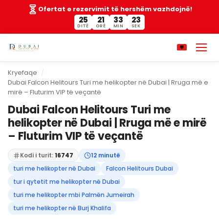
Ofertat e rezervimit të hershëm vazhdojnë!
25
21
33
22
DITË
ORË
MIN
SEK
Kryefaqe
Dubai Falcon Helitours Turi me helikopter në Dubai | Rruga më e
mirë – Fluturim VIP të veçantë
Dubai Falcon Helitours Turi me
helikopter në Dubai | Rruga më e mirë
– Fluturim VIP të veçantë
Kodi i turit:
16747
12 minutë
turi me helikopter në Dubai
Falcon Helitours Dubai
tur i qytetit me helikopter në Dubai
turi me helikopter mbi Palmën Jumeirah
turi me helikopter në Burj Khalifa