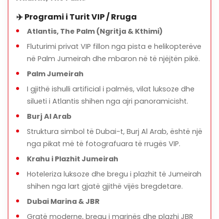
✈️ Programi i Turit VIP / Rruga
Atlantis, The Palm (Ngritja & Kthimi)
Fluturimi privat VIP fillon nga pista e helikopterëve
në Palm Jumeirah dhe mbaron në të njëjtën pikë.
Palm Jumeirah
I gjithë ishulli artificial i palmës, vilat luksoze dhe
silueti i Atlantis shihen nga ajri panoramicisht.
Burj Al Arab
Struktura simbol të Dubai-t, Burj Al Arab, është një
nga pikat më të fotografuara të rrugës VIP.
Krahu i Plazhit Jumeirah
Hoteleriza luksoze dhe bregu i plazhit të Jumeirah
shihen nga lart gjatë gjithë vijës bregdetare.
Dubai Marina & JBR
Gratë moderne, bregu i marinës dhe plazhi JBR