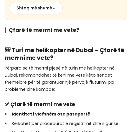
monedhat) të jenë të siguruara përpara
Shfaq më shumë
fluturimit.
Për shkak se mund të ketë një limit peshë,
Çfarë të merrni me vete?
kontrolloni rregullat e operatorit para rezervimit.
🎒 Turi me helikopter në Dubai – Çfarë të
merrni me vete?
Përpara se të merrni pjesë në turin me helikopter në
Dubai, rekomandohet të keni me vete këto sendet
themelore për të garantuar një përvojë fluturimi pa
probleme dhe komode:
✅ Çfarë të merrni me vete
Identitet i vlefshëm ose pasaportë
Kërkohet për procedurat e regjistrimit dhe sigurisë.