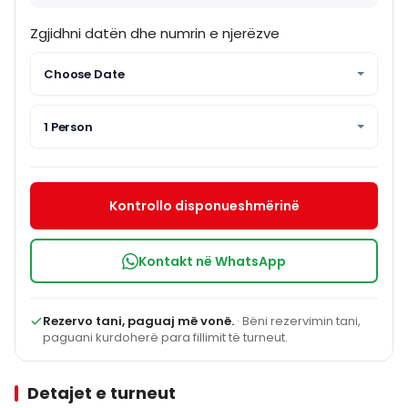
Zgjidhni datën dhe numrin e njerëzve
Choose Date
1 Person
Kontrollo disponueshmërinë
Kontakt në WhatsApp
Rezervo tani, paguaj më vonë.
· Bëni rezervimin tani,
paguani kurdoherë para fillimit të turneut.
Detajet e turneut