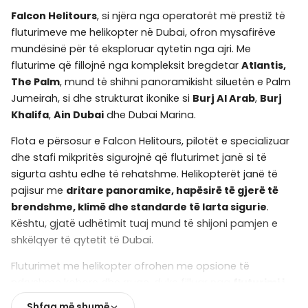
Falcon Helitours
, si njëra nga operatorët më prestiž të
fluturimeve me helikopter në Dubai, ofron mysafirëve
mundësinë për të eksploruar qytetin nga ajri. Me
fluturime që fillojnë nga kompleksit bregdetar
Atlantis,
The Palm
, mund të shihni panoramikisht siluetën e Palm
Jumeirah, si dhe strukturat ikonike si
Burj Al Arab
,
Burj
Khalifa
,
Ain Dubai
dhe Dubai Marina.
Flota e përsosur e Falcon Helitours, pilotët e specializuar
dhe stafi mikpritës sigurojnë që fluturimet janë si të
sigurta ashtu edhe të rehatshme. Helikopterët janë të
pajisur me
dritare panoramike, hapësirë të gjerë të
brendshme, klimë dhe standarde të larta sigurie
.
Kështu, gjatë udhëtimit tuaj mund të shijoni pamjen e
shkëlqyer të qytetit të Dubai.
Fluturimet me helikopter ofrohen me opsione të
ndryshme kohore dhe rruge, duke filluar nga
fluturimi i
shkurtër 12 minutësh
deri në
fluturime të plota deri në
Shfaq më shumë