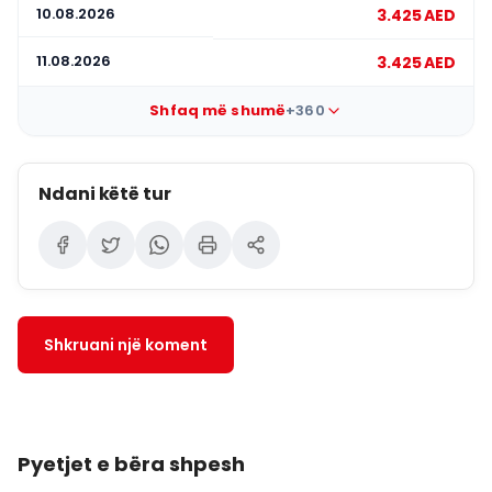
me vete
10.08.2026
3.425 AED
Çanta të mëdha dhe çantat e shpinës
(nuk mund të
11.08.2026
3.425 AED
merren brenda kabinës)
Shkop selfie dhe tripod të gjatë
Shfaq më shumë
+360
(mund të ndalohen
për arsye sigurie)
Pajisje përcjellëse/pikante
Ndani këtë tur
Aksesorë si kapelet ose beretat që mund të bien
gjatë fluturimit
Pajisje elektronike tepër voluminoze
Shkruani një koment
Pyetjet e bëra shpesh