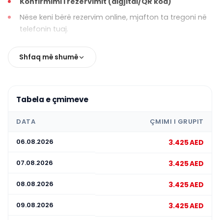
Konfirmimi i rezervimit (digjital/QR kod)
Nëse keni bërë rezervim online, mjafton ta tregoni në
telefonin tuaj.
Telefon ose aparat fotografik
Shfaq më shumë
Ideale për të fotografuar peisazhet panoramike
brenda helikopterit.
Dielli
Tabela e çmimeve
Çmimi është i dobishëm për pasqyrat dhe dritën që
vjen përmes xhamave gjatë fluturimeve të ditës.
DATA
ÇMIMI I GRUPIT
Një xhaketë të lehtë/shall (opsional)
06.08.2026
3.425 AED
Kabinën mund të jetë e ftohtë për shkak të klimës.
Veshje të rehatshme
07.08.2026
3.425 AED
Duhen preferuar veshje që nuk kufizojnë lëvizjet dhe
08.08.2026
3.425 AED
janë komode.
09.08.2026
3.425 AED
🚫 Sendet që nuk rekomandohen të merren