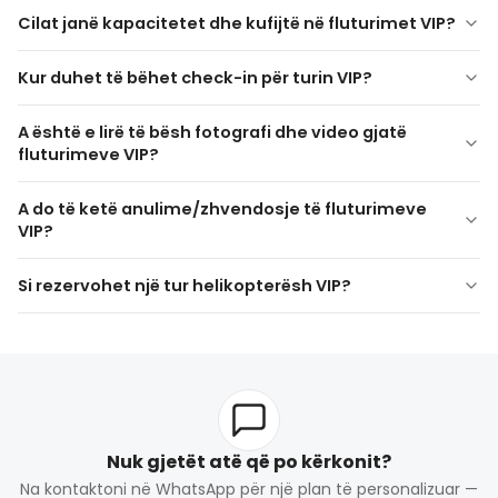
Është e sigurt turi me
Cilat janë kapacitetet dhe kufijtë në fluturimet VIP?
helikopter VIP?
Çfarë është kapaciteti dhe
Kur duhet të bëhet check-in për turin VIP?
standarde
kufijtë në fluturimet VIP?
ndërkombëtare të sigurisë
Kur duhet bërë check-in për
A është e lirë të bësh fotografi dhe video gjatë
fluturimin VIP?
fluturimeve VIP?
pranohet maksimumi 6 pasagjerë
limit peshe
Është e lirë të bësh fotografi
45–
A do të ketë anulime/zhvendosje të fluturimeve
60 minuta para
dhe video gjatë fluturimeve
VIP?
VIP?
A do të anulohen ose
Si rezervohet një tur helikopterësh VIP?
shtyhen fluturimet VIP?
rezervim paraprak
Nuk gjetët atë që po kërkonit?
Na kontaktoni në WhatsApp për një plan të personalizuar —