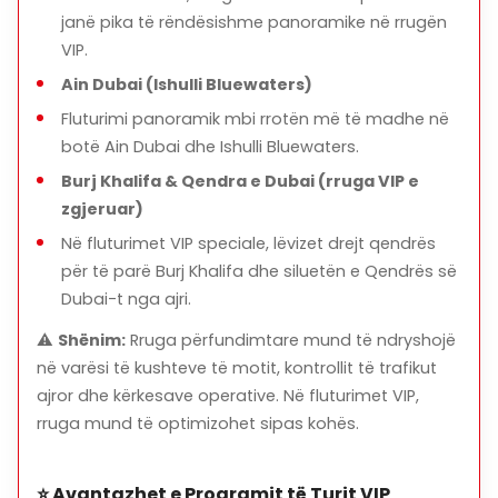
janë pika të rëndësishme panoramike në rrugën
VIP.
Ain Dubai (Ishulli Bluewaters)
Fluturimi panoramik mbi rrotën më të madhe në
botë Ain Dubai dhe Ishulli Bluewaters.
Burj Khalifa & Qendra e Dubai (rruga VIP e
zgjeruar)
Në fluturimet VIP speciale, lëvizet drejt qendrës
për të parë Burj Khalifa dhe siluetën e Qendrës së
Dubai-t nga ajri.
⚠️
Shënim:
Rruga përfundimtare mund të ndryshojë
në varësi të kushteve të motit, kontrollit të trafikut
ajror dhe kërkesave operative. Në fluturimet VIP,
rruga mund të optimizohet sipas kohës.
⭐ Avantazhet e Programit të Turit VIP