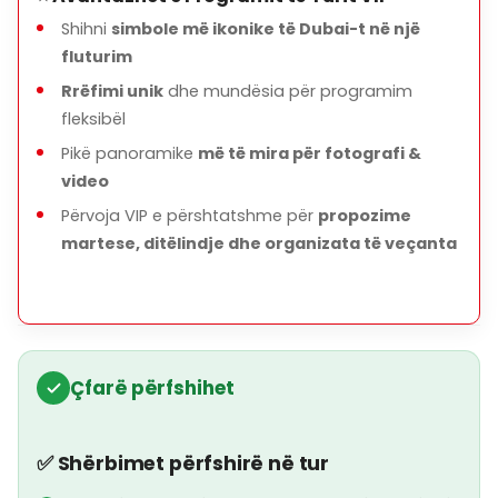
Shihni
simbole më ikonike të Dubai-t në një
fluturim
Rrëfimi unik
dhe mundësia për programim
fleksibël
Pikë panoramike
më të mira për fotografi &
video
Përvoja VIP e përshtatshme për
propozime
martese, ditëlindje dhe organizata të veçanta
Çfarë përfshihet
✅ Shërbimet përfshirë në tur