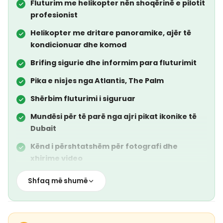
Fluturim me helikopter nën shoqërinë e pilotit
profesionist
Helikopter me dritare panoramike, ajër të
kondicionuar dhe komod
Brifing sigurie dhe informim para fluturimit
Pika e nisjes nga Atlantis, The Palm
Shërbim fluturimi i siguruar
Mundësi për të parë nga ajri pikat ikonike të
Dubait
Kënd i përshtatshëm për fotografi dhe
xhirime video
Shfaq më shumë