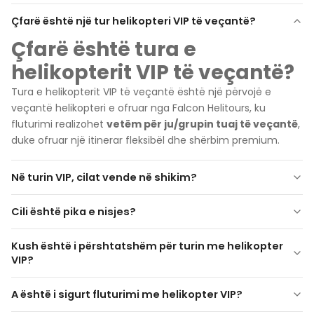
Çfarë është një tur helikopteri VIP të veçantë?
Çfarë është tura e
helikopterit VIP të veçantë?
Tura e helikopterit VIP të veçantë është një përvojë e
veçantë helikopteri e ofruar nga Falcon Helitours, ku
fluturimi realizohet
vetëm për ju/grupin tuaj të veçantë
,
duke ofruar një itinerar fleksibël dhe shërbim premium.
Në turin VIP, cilat vende në shikim?
Çfarë vendesh shihen në
Cili është pika e nisjes?
turin VIP?
Cila është pika e nisjes?
Kush është i përshtatshëm për turin me helikopter
Atlantis, The
Pista e Helikopterëve
VIP?
Palm
Palm Jumeirah
Burj Al Arab
shkretëtira e
Atlantis, The Palm
plazhit Jumeirah
Dubai Marina & JBR
Ain Dubai
Untuk kimler VIP helikopter
A është i sigurt fluturimi me helikopter VIP?
Burj
turu uygundur?
Khalifa & Qendra e Dubait