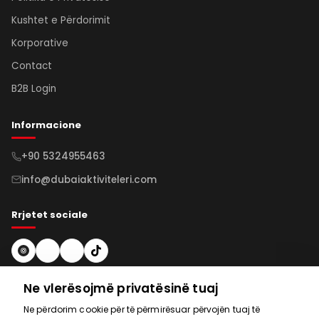
Kushtet e Përdorimit
Korporative
Contact
B2B Login
Informacione
+90 5324955463
info@dubaiaktiviteleri.com
Rrjetet sociale
Abonohu në buletinin
Ne vlerësojmë privatësinë tuaj
Ne përdorim cookie për të përmirësuar përvojën tuaj të