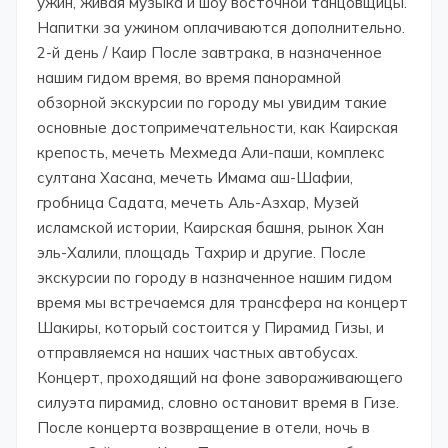
ужин, живая музыка и шоу восточной танцовщицы.
Напитки за ужином оплачиваются дополнительно.
2-й день / Каир После завтрака, в назначенное
нашим гидом время, во время панорамной
обзорной экскурсии по городу мы увидим такие
основные достопримечательности, как Каирская
крепость, мечеть Мехмеда Али-паши, комплекс
султана Хасана, мечеть Имама аш-Шафии,
гробница Садата, мечеть Аль-Азхар, Музей
исламской истории, Каирская башня, рынок Хан
эль-Халили, площадь Тахрир и другие. После
экскурсии по городу в назначенное нашим гидом
время мы встречаемся для трансфера на концерт
Шакиры, который состоится у Пирамид Гизы, и
отправляемся на наших частных автобусах.
Концерт, проходящий на фоне завораживающего
силуэта пирамид, словно остановит время в Гизе.
После концерта возвращение в отели, ночь в