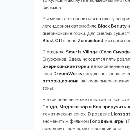
за кулисы и шагнуть в волшебный мир го
фильмов.
Вы можете отправиться на охоту за пр
легендарном автомобиле
Black Beauty
и
американские горки. Для смелых сущес
Blast Off
в зоне
Zombieland
, которая п
В разделе
Smurfs Village (Село Смурф
Смурфиков. Здесь находятся пять разли
американские горки
, вдохновленные 
зона
DreamWorks
предлагает развлечен
аттракционами
, включая американские
зоны.
В этой зоне вы можете встретиться с 
Панда, Мадагаскар и Как приручить 
тематических зонах. В разделе
Lionsga
знаменитым фильмом
Голодные игры (
предложат вам захватывающий опыт.