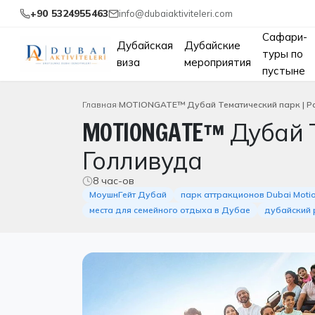
+90 5324955463
info@dubaiaktiviteleri.com
Сафари-
Дубайская
Дубайские
туры по
виза
мероприятия
пустыне
Главная
MOTIONGATE™ Дубай Тематический парк | Ра
MOTIONGATE™ Дубай 
Голливуда
8 час-ов
МоушнГейт Дубай
парк аттракционов Dubai Moti
места для семейного отдыха в Дубае
дубайский 