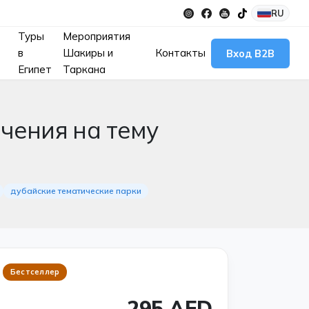
RU
Туры
Мероприятия
в
Шакиры и
Контакты
Вход B2B
Египет
Таркана
чения на тему
дубайские тематические парки
Бестселлер
295 AED