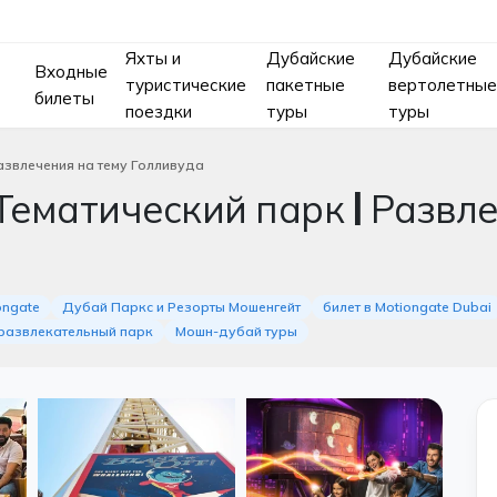
Яхты и
Дубайские
Дубайские
Входные
туристические
пакетные
вертолетные
билеты
поездки
туры
туры
звлечения на тему Голливуда
Тематический парк | Развле
ongate
Дубай Паркс и Резорты Мошенгейт
билет в Motiongate Dubai
развлекательный парк
Мошн-дубай туры