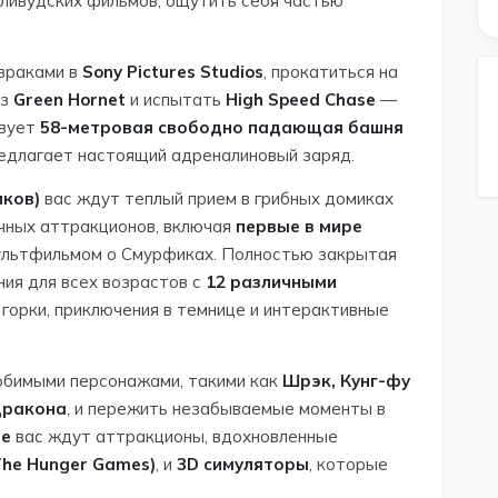
лливудских фильмов, ощутить себя частью
израками в
Sony Pictures Studios
, прокатиться на
з
Green Hornet
и испытать
High Speed Chase
—
твует
58-метровая свободно падающая башня
редлагает настоящий адреналиновый заряд.
иков)
вас ждут теплый прием в грибных домиках
чных аттракционов, включая
первые в мире
мультфильмом о Смурфиках. Полностью закрытая
ия для всех возрастов с
12 различными
 горки, приключения в темнице и интерактивные
любимыми персонажами, такими как
Шрэк, Кунг-фу
дракона
, и пережить незабываемые моменты в
te
вас ждут аттракционы, вдохновленные
The Hunger Games)
, и
3D симуляторы
, которые