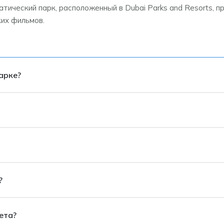
ический парк, расположенный в Dubai Parks and Resorts, 
ких фильмов.
арке?
?
длежащих различным киностудиям, таким как DreamWorks, Lio
неограниченный доступ ко всем стандартным аттракционам 
альные мероприятия не входят в стоимость.
?
п билета, который можно использовать в любой день в течен
ета?