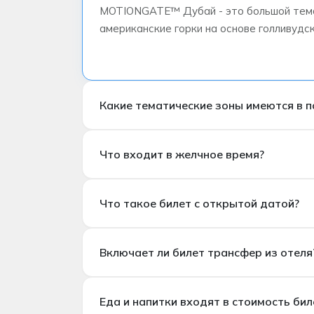
MOTIONGATE™ Дубай - это большой темат
американские горки на основе голливудс
Какие тематические зоны имеются в п
Какие тематические зоны есть в парке
Что входит в желчное время?
Парк состоит из тематических зон, прина
Village.
Что входит в билет?
Что такое билет с открытой датой?
С общим входным билетом вы получаете 
всего дня. Fast Track и некоторые специ
Что такое билет с открытой датой?
Включает ли билет трансфер из отеля
Билет с открытой датой — это гибкий ти
1 месяца) с момента покупки.
Входит ли трансфер из отеля в билет?
Еда и напитки входят в стоимость бил