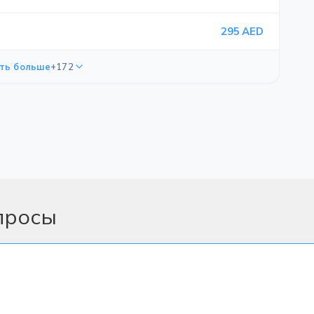
295 AED
ть больше
+172
просы