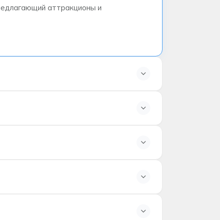
предлагающий аттракционы и
nsgate, Columbia Pictures и Smurfs
и тематическим зонам парка в течение
ие указанного периода (обычно не менее