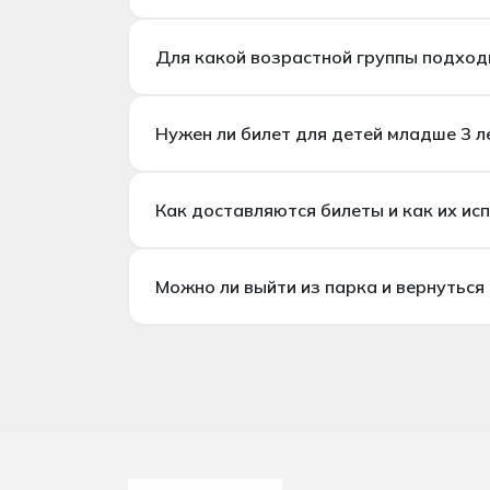
Еда и напитки включены в билет?
Для какой возрастной группы подход
Для какой возрастной группы подход
Нужен ли билет для детей младше 3 л
Парк подходит как для детей, так и для
Нужен ли билет для детей младше 3 ле
Как доставляются билеты и как их ис
Как выдаются билеты и как ими польз
Можно ли выйти из парка и вернуться 
После покупки QR-код электронного биле
телефоне на входе.
Могу ли я выйти из парка и вернуться 
Это зависит от текущей политики парка.