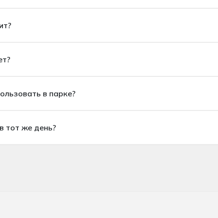
ит?
ит?
ет?
 взрослых. Однако для некоторых аттракционов существуют о
т?
пользовать в парке?
оваться в парке?
в тот же день?
та будет отправлен вам мгновенно. Вы можете войти в парк
в тот же день?
 Обычно повторный вход в тот же день возможен; рекоменду