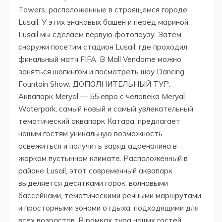
Towers, расположенные в строящемся городе
Lusail. У этих знаковых башен и перед мариной
Lusail мы сделаем первую фотопаузу. Затем
снаружи посетим стадион Lusail, где проходил
финальный матч FIFA. В Mall Vendome можно
заняться шопингом и посмотреть шоу Dancing
Fountain Show. ДОПОЛНИТЕЛЬНЫЙ ТУР:
Аквапарк Meryal — 55 евро с человека Meryal
Waterpark, самый новый и самый увлекательный
тематический аквапарк Катара, предлагает
нашим гостям уникальную возможность
освежиться и получить заряд адреналина в
жарком пустынном климате. Расположенный в
районе Lusail, этот современный аквапарк
выделяется десятками горок, волновыми
бассейнами, тематическими речными маршрутами
и просторными зонами отдыха, подходящими для
всех возрастов. В рамках тура наших гостей