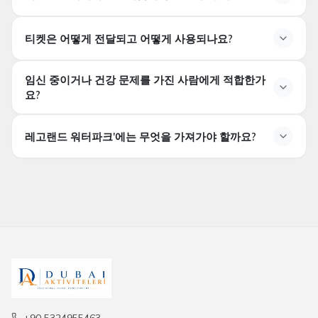
예. 공원 내
잠금식 사물함 및 수건 대여 서비스
제공됩니
다. 유료 또는 패키지 포함 옵션이 있을 수 있습니다.
LEGOLAND 워터파크는 여름에 방문할 수 있나요?
티켓은 어떻게 전달되고 어떻게 사용되나요?
네, 이곳은 수중 활동 덕분에 여름철에도 시원하고 즐거운
경험을 제공합니다. 가장 편안한 방문 시간은 아침 이른
티켓은 어떻게 전달되며 어떻게 사용합니까?
임신 중이거나 건강 문제를 가진 사람에게 적합한가
시간입니다.
구매 후 티켓은
즉시 디지털로 전달됩니다.
공원 입구에서
요?
티켓에 있는
QR 코드를 스캔하여
빠른 입장이 가능합니
임신 중이거나 건강 문제를 가진 사람들에게 적합한가요?
다.
레고랜드 워터파크'에는 무엇을 가져가야 할까요?
임신 중인 손님과 특정 건강 문제가 있는 사람들은 일부
어트랙션을 이용하는 것이 권장되지 않습니다. 공원 내의
LEGOLAND 워터파크에 무엇을 가져가야 하나요?
안전 경고를 따라야 합니다.
+90 5324955463