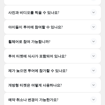
투어는
정해진 시간 간격으로
진행됩니다. 하루 세션 수는
상황에 따라 달라질 수 있습니다.
복장 규정이 있나요?
사진과 비디오를 찍을 수 있나요?
네, 호텔에 입장할 때
스마트 캐주얼 (smart casual)
복
장이 추천됩니다. 수영복, 반바지, 슬리퍼 및 운동복을 입
사진과 비디오를 찍을 수 있나요?
고 들어가는 것은 적절하지 않을 수 있습니다.
아이들이 투어에 참여할 수 있나요?
지정된 구역에서
개인적인 용도로 사진 촬영이 허용됩니
다.
전문 촬영과 삼각대 사용은 제한될 수 있습니다.
아이들이 투어에 참여할 수 있나요?
휠체어로 참여 가능합니까?
네, 아이들이 참여할 수 있습니다. 단, 어린 아이들은
부모
의 감독하에
있어야 합니다.
휠체어로 참여 가능한가요?
투어 티켓에 식사가 포함되어 있나요?
네, 시설은 전반적으로
접근성
이 가능합니다. 특별한 필
요가 있는 경우 미리 알려주시기 바랍니다.
투어 티켓에 음식이 포함되어 있나요?
제가 늦으면 투어에 참가할 수 있나요?
음식이나 음료가 포함되어 있지 않습
니다.
늦게 도착하면 투어에 참여할 수 있나요?
개방형 티켓은 어떻게 사용하나요?
안전과 조직을 위해
늦게 도착한 손님은 투어에 포함되지
않을 수 있습니다.
방문 시간보다 일찍 도착하는 것이 권
오픈 날짜 티켓은 어떻게 사용하나요?
장됩니다.
예약 취소나 변경이 가능한가요?
오픈 날짜 티켓은, 가능한 경우
미래에 선택된 날짜에
사