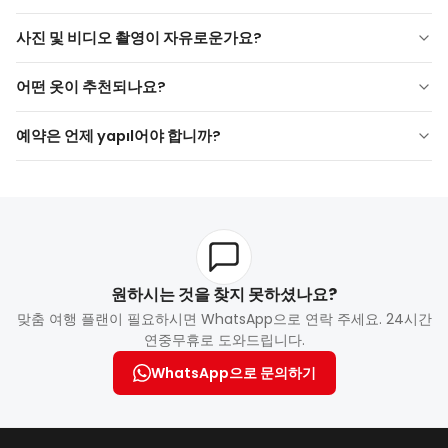
버기 사파리 투어는 일반적으로
라흐밥 (레드 듄)
또는
알 바다이
임신부와 건강 문제가 있는 사람도 참여할 수 있나요?
어
사막 지역에서 진행됩니다. 일일 운영 계획에 따라 코스는 변경
사진 및 비디오 촬영이 자유로운가요?
될 수 있습니다.
임신부와 심각한 허리-목, 심장 또는 관절 문제를 가진 사람에게는
사진과 비디오 촬영이 자유로운가요?
버기 사파리가 권장되지 않습니다. 건강 상태가 있는 손님은 사전에
어떤 옷이 추천되나요?
알려야 합니다.
네, 개인 전화기나 액션 카메라로 촬영할 수 있습니다. 전문 사진 촬
어떤 옷을 추천하나요?
영 서비스는 추가 요금이 발생할 수 있습니다.
예약은 언제 yapıl어야 합니까?
편안한 옷, 운동화, 선글라스 및 자외선 차단제를 추천합니다. 슬리
예약은 언제 yapıl어야 합니까?
퍼나 샌들은 적합하지 않습니다.
특히 성수기(10월–4월)에는 자리가 빠르게 차기 때문에 최소
1일
전 예약
권장됩니다.
원하시는 것을 찾지 못하셨나요?
맞춤 여행 플랜이 필요하시면 WhatsApp으로 연락 주세요. 24시간
연중무휴로 도와드립니다.
WhatsApp으로 문의하기