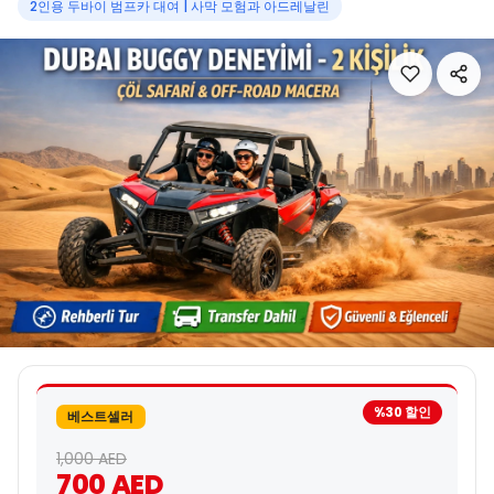
2인용 두바이 범프카 대여 | 사막 모험과 아드레날린
%30 할인
베스트셀러
1,000 AED
700 AED