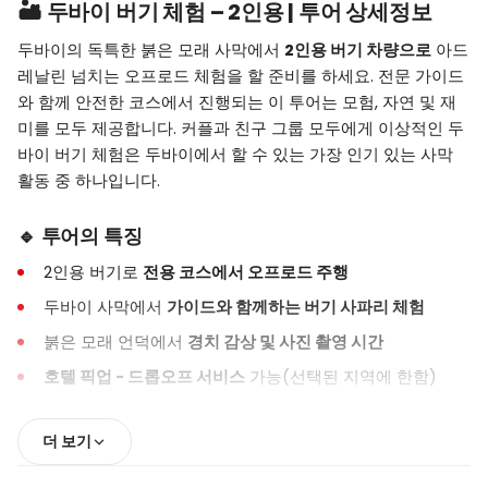
🏜️ 두바이 버기 체험 – 2인용 | 투어 상세정보
두바이의 독특한 붉은 모래 사막에서
2인용 버기 차량으로
아드
레날린 넘치는 오프로드 체험을 할 준비를 하세요. 전문 가이드
와 함께 안전한 코스에서 진행되는 이 투어는 모험, 자연 및 재
미를 모두 제공합니다. 커플과 친구 그룹 모두에게 이상적인 두
바이 버기 체험은 두바이에서 할 수 있는 가장 인기 있는 사막
활동 중 하나입니다.
🔹 투어의 특징
2인용 버기로
전용 코스에서 오프로드 주행
두바이 사막에서
가이드와 함께하는 버기 사파리 체험
붉은 모래 언덕에서
경치 감상 및 사진 촬영 시간
호텔 픽업 - 드롭오프 서비스
가능(선택된 지역에 한함)
헬멧 및 안전 장비 포함
더 보기
일출 또는 일몰 시간대의
특별 투어 옵션
초보자를 위한
간단한 주행 교육