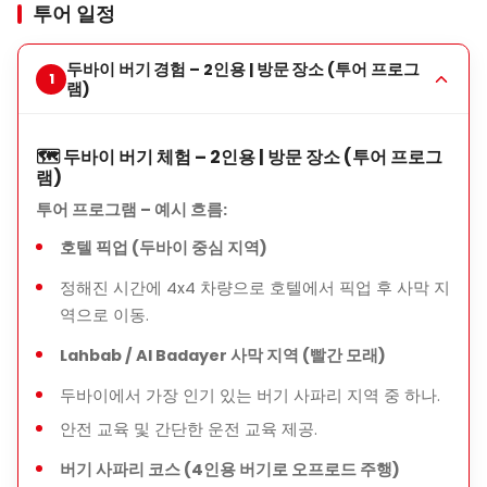
투어 일정
⏱️ 소요 시간 & 일정
두바이 버기 경험 – 2인용 | 방문 장소 (투어 프로그
총 투어 시간:
약 3–4시간
(이동 포함)
램)
버기 주행 시간:
30분 / 45분 / 60분
(패키지에 따라 다름)
투어 시간: 오전 이른 시간 또는 일몰 옵션 가능
🗺️ 두바이 버기 체험 – 2인용 | 방문 장소 (투어 프로그
램)
🛡️ 안전 & 편안함
투어 프로그램 – 예시 흐름:
모든 버기 차량은
정기 점검 및 안전 기준에 부합
호텔 픽업 (두바이 중심 지역)
투어 전
간단한 안전 브리핑
이 제공됩니다
정해진 시간에 4x4 차량으로 호텔에서 픽업 후 사막 지
가이드가 주행 동안 그룹과 함께 합니다
역으로 이동.
헬멧 착용은 필수입니다
Lahbab / Al Badayer 사막 지역 (빨간 모래)
두바이에서 가장 인기 있는 버기 사파리 지역 중 하나.
🎯 누구에게 적합한가?
안전 교육 및 간단한 운전 교육 제공.
모험과 아드레날린을 사랑하는 사람들
버기 사파리 코스 (4인용 버기로 오프로드 주행)
커플과 친구 그룹