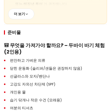
또는 해질녘 투어
가 권장됩니다.
투어 프로그램 및 운전 시간은
날씨 조건 및 운영 밀도
더 보기
에 따라 달라질 수 있습니다
.
가이드가 정한 코스를 벗어나는 것은
금지되어 있습니
준비물
다
.
헬멧 착용은 필수이며, 안전 지침을 따라야 합니다.
🎒 무엇을 가져가야 할까요? – 두바이 바기 체험
(2인용)
운송 서비스는 두바이 중심의 호텔에만 해당하며, 먼
지역은
추가 요금
이 부과될 수 있습니다.
편안하고 가벼운 의류
예약 후 취소/변경 조건은 구매한 패키지에 따라 적용
닫힌 운동화 (슬리퍼/샌들은 권장하지 않음)
됩니다.
선글라스와 모자/밴단나
고강도 자외선 차단제 (SPF)
개인용 물
습기 닦개나 작은 수건 (모래용)
여분의 티셔츠