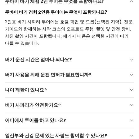
두바이 바기 체험 2인 투어는 무엇을 포함하나요?
두바이 바기 경험 2인용 투어에는 무엇이 포함되나요?
2인용 바기 사파리 투어에는 호텔 픽업 및 드롭(선택된 지역), 전문
가이드와 함께하는 사막 코스의 오프로드 주행, 헬멧 및 안전 장비,
사진 촬영 시간이 포함됩니다. 패키지 내용은 선택한 시간에 따라
다를 수 있습니다.
버기 운전 시간은 얼마나 되나요?
버기 주행 시간은 얼마나 되나요?
버기 사용을 위해 운전 면허가 필요합니까?
주행 시간은 일반적으로
30분, 45분 또는 60분
으로 제공됩니다.
버기 사용에 운전면허가 필요한가요?
선택한 패키지에 따라 코스와 휴식 횟수가 달라질 수 있습니다.
나이 제한이 있나요?
일반적으로 운전면허는 필요하지 않지만 차량을 운전할 사람이 기
연령 제한이 있습니까?
본적인 운전 능력을 갖추고 있어야 합니다. 운영자 정책에 따라 다
버기 사파리가 안전한가요?
를 수 있습니다.
차량을 운전하는 사람은 일반적으로
최소 18세
이상이어야 합니다.
버기 사파리는 안전한가요?
승객의 경우 하한 연령은 운영자에 따라 다를 수 있습니다. 어린이
어디에서 투어를 하고 있나요?
의 적합성은 사전에 확인해야 합니다.
네, 투어는 잘 관리된 버기 차량, 면허가 있는 가이드 및 안전 기준에
투어가 어떤 지역에서 진행되나요?
맞는 장비로 진행됩니다. 주행 전 안전 교육이 제공됩니다.
임산부와 건강 문제 있는 사람도 참여할 수 있나요?