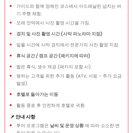
가이드와 함께 정해진 코스에서 아드레날린 넘치는 버
두바이에서 특별하고 잊지 못할 경험을 원하는 사람들
기 주행 체험.
📍 위치
모래 언덕에서 사진 촬영 시간을 가짐.
투어는 일반적으로
라흐밥 (레드 듄스)
또는
알 바다예르
사
경치 및 사진 촬영 시간 (사막 파노라마 지점)
막 지역에서 진행됩니다.
일몰 시간에 사막 경치에서 전문가의 사진 촬영 지점.
코스와 지역 선택은 일일 운영 계획에 따라 결정됩니다.
휴식 공간 / 캠프 공간 (패키지에 따라)
짧은 휴식, 생수 제공 (패키지 포함 시).
원하는 고객을 위한 추가 활동 (ATV, 서핑 – 추가 요금
발생).
호텔로 돌아가는 이동
활동 종료 후 안전하게 호텔로 귀환.
📌 안내 사항
투어 프로그램은
날씨 및 운영 상황
에 따라 소소한 변