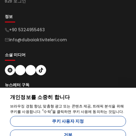
B2B 로그인
정보
+90 5324955463
info@dubaiaktiviteleri.com
소셜 미디어
뉴스레터 구독
개인정보를 소중히 합니다
구독하다
브라우징 경험 향상, 맞춤형 광고 또는 콘텐츠 제공, 트래픽 분석을 위해
쿠키를 사용합니다. "수락"을 클릭하면 쿠키 사용에 동의하는 것입니다.
도와드리겠습니다
쿠키 사용자 지정
거부