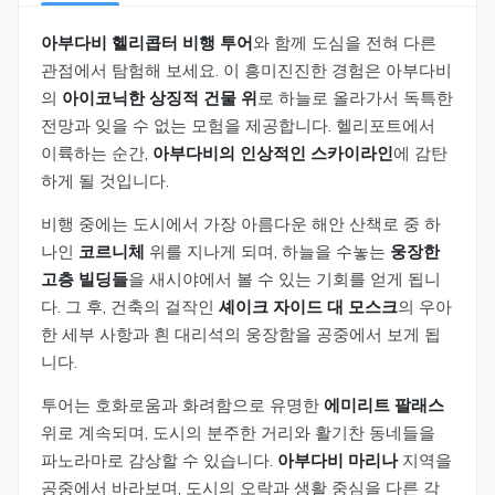
아부다비 헬리콥터 비행 투어
와 함께 도심을 전혀 다른
관점에서 탐험해 보세요. 이 흥미진진한 경험은 아부다비
의
아이코닉한 상징적 건물 위
로 하늘로 올라가서 독특한
전망과 잊을 수 없는 모험을 제공합니다. 헬리포트에서
이륙하는 순간,
아부다비의 인상적인 스카이라인
에 감탄
하게 될 것입니다.
비행 중에는 도시에서 가장 아름다운 해안 산책로 중 하
나인
코르니체
위를 지나게 되며, 하늘을 수놓는
웅장한
고층 빌딩들
을 새시야에서 볼 수 있는 기회를 얻게 됩니
다. 그 후, 건축의 걸작인
셰이크 자이드 대 모스크
의 우아
한 세부 사항과 흰 대리석의 웅장함을 공중에서 보게 됩
니다.
투어는 호화로움과 화려함으로 유명한
에미리트 팔래스
위로 계속되며, 도시의 분주한 거리와 활기찬 동네들을
파노라마로 감상할 수 있습니다.
아부다비 마리나
지역을
공중에서 바라보며, 도시의 오락과 생활 중심을 다른 각