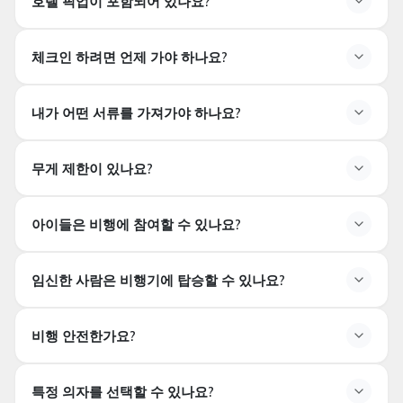
호텔 픽업이 포함되어 있나요?
호텔까지의 전송이 포함되어 있나요?
체크인 하려면 언제 가야 하나요?
아니요. 이 티켓 유형에는
호텔 전송이 포함되어 있지 않
습니다.
손님들은 헬리포트까지 스스로 오셔야 합니다.
체크인 시간은 언제인가요?
내가 어떤 서류를 가져가야 하나요?
비행기 출발
최소 45분 전에
헬리포트에 도착해야합니다.
어떤 서류를 가져가야 하나요?
무게 제한이 있나요?
원본 여권 또는 Emirates ID
소지가 필수입니다. 복사본
은 허용되지 않습니다.
무게 제한이 있나요?
아이들은 비행에 참여할 수 있나요?
공유 비행에서는 인당 무게가
110kg로 제한됩니다.
이 제
한을 초과할 경우 두 번째 좌석 요금이 부과될 수 있습니
아이들은 비행에 참여할 수 있나요?
다.
임신한 사람은 비행기에 탑승할 수 있나요?
네.
2세 이상
아이들은 비행에 참여할 수 있습니다.
12세
이하의
아이는 보호자와 동반해야 합니다.
임신부가 비행에 참여할 수 있나요?
비행 안전한가요?
32주가 지난 임신부는
비행에 탑승할 수 없습니다.
비행이 안전한가요?
특정 의자를 선택할 수 있나요?