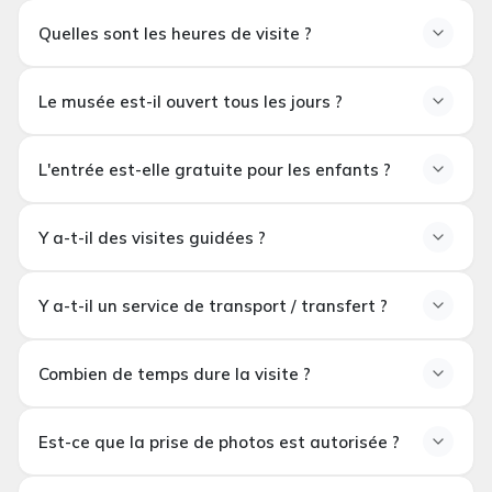
Les billets sont-ils datés ?
musée national Zayed ?
Quelles sont les heures de visite ?
date flexible
Quels sont les horaires de
Le musée est-il ouvert tous les jours ?
visite ?
Le musée est-il ouvert tous
10h00
L'entrée est-elle gratuite pour les enfants ?
et 19h00
les jours ?
L'entrée est-elle gratuite
Y a-t-il des visites guidées ?
pour les enfants ?
Y a-t-il une visite guidée ?
Y a-t-il un service de transport / transfert ?
Y a-t-il un service de
Combien de temps dure la visite ?
transport / transfert ?
Est-ce que la prise de photos est autorisée ?
1,5 à 3 heures