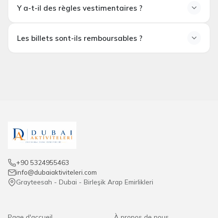
Est-ce que la prise de
Y a-t-il des règles vestimentaires ?
photos est autorisée ?
Y a-t-il des règles
Les billets sont-ils remboursables ?
vestimentaires ?
Les billets sont-ils
remboursables ?
+90 5324955463
info@dubaiaktiviteleri.com
Grayteesah - Dubai - Birleşik Arap Emirlikleri
Page d'accueil
À propos de nous