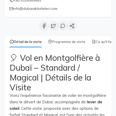
+90 5324955463
info@dubaiaktiviteleri.com
Détail de la visite
Programme de visite
Ce qu'il faut
🎈 Vol en Montgolfière à
Dubaï – Standard /
Magical | Détails de la
Visite
Vivez l’expérience fascinante de voler en montgolfière
dans le désert de Dubaï, accompagnée de
lever de
soleil
. Cette visite, proposée avec des options de
forfait Standard et Magical, est l'une des activités les