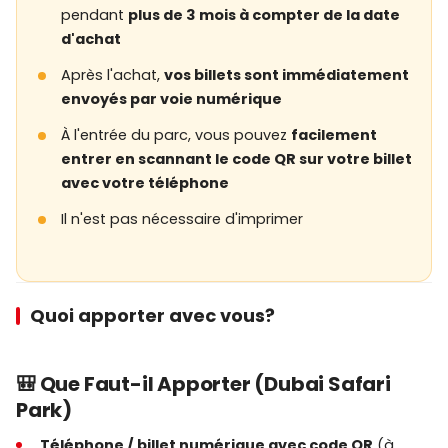
pendant
plus de 3 mois à compter de la date
Explorateurs)
selon le programme annoncé
d'achat
Accès aux
restaurants et boutiques du parc
Après l'achat,
vos billets sont immédiatement
Parking gratuit
envoyés par voie numérique
À l'entrée du parc, vous pouvez
facilement
Note : Les expériences d'interaction avec les
entrer en scannant le code QR sur votre billet
animaux et d'alimentation payantes ne sont
avec votre téléphone
pas incluses dans ce billet.
Il n'est pas nécessaire d'imprimer
Quoi apporter avec vous?
🎟️ Parc Safari de Dubaï – Billet
incluant le train + Safari Explorer
🎒 Que Faut-il Apporter (Dubai Safari
(billet à date ouverte)
Park)
ℹ️ Informations sur le billet
Téléphone / billet numérique avec code QR
(à