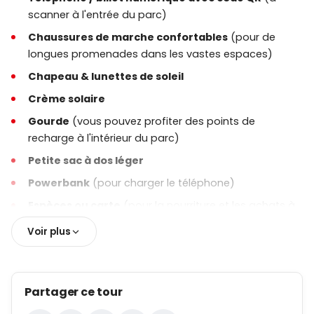
scanner à l'entrée du parc)
Le package
Safari Park Pass avec train + Safari
Chaussures de marche confortables
(pour de
Explorer
est idéal pour ceux qui souhaitent explorer
longues promenades dans les vastes espaces)
le Parc Safari de Dubaï de manière exhaustive.
Chapeau & lunettes de soleil
Crème solaire
✅ Inclus dans le billet
Gourde
(vous pouvez profiter des points de
recharge à l'intérieur du parc)
Billet d'entrée au Parc Safari de Dubaï
Petite sac à dos léger
Safari dans le Désert Arabe
Powerbank
(pour charger le téléphone)
Participation à
tous les spectacles animaliers
Espèces ou carte
(pour la nourriture et les achats à
selon le programme annoncé
l'intérieur du parc)
Voir plus
Accès à
toutes les zones thématiques du
Pour les familles avec enfants :
parc
(Africaine, Asiatique, Explorateur, Désert
Arabe, Ferme des Enfants, Alwadi)
Vêtements de rechange
Partager ce tour
Safari Explorer
(expérience safari guidée)
Lingettes et trousse de petits besoins