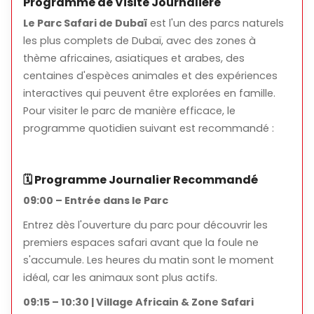
Programme de Visite Journalière
Parc Safari de Dubaï un point de rendez-vous idéal pour
Le Parc Safari de Dubaï
est l'un des parcs naturels
les familles, les couples et les groupes d'amis.
les plus complets de Dubaï, avec des zones à
En alliant sensibilisation à la conservation de la nature,
thème africaines, asiatiques et arabes, des
contenus éducatifs et divertissement, le Parc Safari de
centaines d'espèces animales et des expériences
Dubaï est
l'un des lieux d'attraction incontournables à
interactives qui peuvent être explorées en famille.
Dubaï pour les amoureux des animaux et les
Pour visiter le parc de manière efficace, le
aventuriers.
Réservez dès maintenant votre billet pour
programme quotidien suivant est recommandé :
créer des souvenirs inoubliables et soyez prêt à
découvrir le visage sauvage de Dubaï!
🗓️ Programme Journalier Recommandé
09:00 – Entrée dans le Parc
Entrez dès l'ouverture du parc pour découvrir les
premiers espaces safari avant que la foule ne
s'accumule. Les heures du matin sont le moment
idéal, car les animaux sont plus actifs.
09:15 – 10:30 | Village Africain & Zone Safari