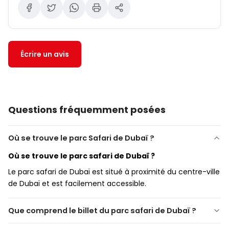
Service de
train-navette entre les villages
poussette
(recommandée car le parc est vaste)
(transport à l'intérieur du parc)
Remarque :
Les règles concernant l'apport de
nourriture et de boissons de l'extérieur dans le parc
Écrire un avis
peuvent changer périodiquement. Des contrôles de
sécurité peuvent être appliqués.
Questions fréquemment posées
Où se trouve le parc Safari de Dubaï ?
Où se trouve le parc safari de Dubaï ?
Le parc safari de Dubaï est situé à proximité du centre-ville
de Dubaï et est facilement accessible.
Que comprend le billet du parc safari de Dubaï ?
Qu'est-ce qui est inclus dans le billet du Dubai Safari