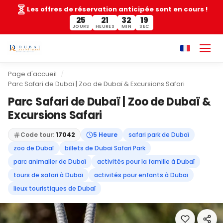
Les offres de réservation anticipée sont en cours !
25
21
32
19
JOURS
HEURES
MIN
SEC
Page d'accueil
Parc Safari de Dubaï | Zoo de Dubaï & Excursions Safari
Parc Safari de Dubaï | Zoo de Dubaï &
Excursions Safari
Code tour:
17042
5 Heure
safari park de Dubaï
zoo de Dubaï
billets de Dubai Safari Park
parc animalier de Dubaï
activités pour la famille à Dubaï
tours de safari à Dubaï
activités pour enfants à Dubaï
lieux touristiques de Dubaï