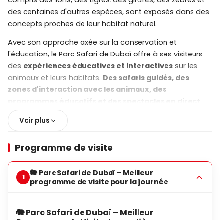
compris des lions, des tigres, des girafes, des zèbres et
des centaines d'autres espèces, sont exposés dans des
concepts proches de leur habitat naturel.
Avec son approche axée sur la conservation et
l'éducation, le Parc Safari de Dubaï offre à ses visiteurs
des
expériences éducatives et interactives
sur les
animaux et leurs habitats.
Des safaris guidés, des
zones d'interaction avec les animaux, des
programmes éducatifs et des spectacles en direct
garantissent une journée agréable et instructive pour les
Voir plus
enfants comme pour les adultes.
Le parc peut être exploré
à pied ou en véhicule safari
;
Programme de visite
vous pourrez observer de près des animaux de
différents continents dans des zones thématiques telles
🐘 Parc Safari de Dubaï – Meilleur
que le safari africain, les villages asiatiques et arabes. En
programme de visite pour la journée
plus des expériences avec les animaux, le
parc des
dinosaures, le jardin des papillons et le zoo pour
🐘 Parc Safari de Dubaï – Meilleur
enfants
offrent des zones de divertissement, faisant du