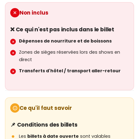
Village des Explorateurs
Non inclus
Désert Arabe
❌ Ce qui n'est pas inclus dans le billet
Ferme des Enfants
Dépenses de nourriture et de boissons
Alwadi
Zones de sièges réservées lors des shows en
Safari de 15 minutes dans la zone Désert
direct
Arabe
Transferts d'hôtel / transport aller-retour
Participation à
3 spectacles animaliers
selon le
programme annoncé
Activités de
nourrissage / interaction avec les
animaux gratuites
* selon le programme
Ce qu'il faut savoir
annoncé
Présentations d’information sur la faune
📌 Conditions des billets
(Wildlife Talks) selon le programme annoncé
Les
billets à date ouverte
sont valables
Accès aux ateliers
Young Explorers (Jeunes