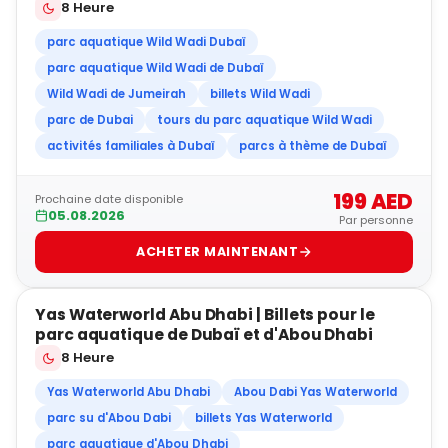
8 Heure
parc aquatique Wild Wadi Dubaï
parc aquatique Wild Wadi de Dubaï
Wild Wadi de Jumeirah
billets Wild Wadi
parc de Dubai
tours du parc aquatique Wild Wadi
activités familiales à Dubaï
parcs à thème de Dubaï
199 AED
Prochaine date disponible
05.08.2026
Par personne
ACHETER MAINTENANT
5
Yas Waterworld Abu Dhabi | Billets pour le
VENTE RAPIDE
parc aquatique de Dubaï et d'Abou Dhabi
8 Heure
Yas Waterworld Abu Dhabi
Abou Dabi Yas Waterworld
parc su d'Abou Dabi
billets Yas Waterworld
parc aquatique d'Abou Dhabi