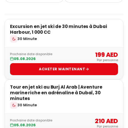
5
Excursion en jet ski de 30 minutes à Dubai
POPULAIRE
Harbour, 1 000 CC
30 Minute
199 AED
Prochaine date disponible
05.08.2026
Par personne
ACHETER MAINTENANT
5
Tour en jet ski au Burj Al Arab | Aventure
BEST-SELLER
marine riche en adrénaline à Dubaï, 30
minutes
30 Minute
210 AED
Prochaine date disponible
05.08.2026
Par personne