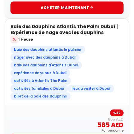
ACHETER MAINTENANT
5
Baie des Dauphins Atlantis The Palm Dubaï |
BEST-SELLER
Expérience de nage avec les dauphins
1 Heure
baie des dauphins atlantis le palmier
nager avec des dauphins à Dubaï
baie des dauphins d'Atlantis Dubaï
expérience de yunus à Dubaï
activités à Atlantis The Palm
activités familiales à Dubaï
lieux à visiter à Dubaï
billet de la baie des dauphins
%32
855 AED
585 AED
Par personne