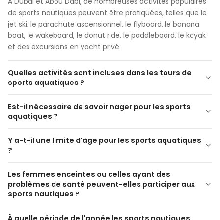
À Dubaï et Abou Dabi, de nombreuses activités populaires
de sports nautiques peuvent être pratiquées, telles que le
jet ski, le parachute ascensionnel, le flyboard, le banana
boat, le wakeboard, le donut ride, le paddleboard, le kayak
et des excursions en yacht privé.
Quelles activités sont incluses dans les tours de
sports aquatiques ?
Que comprennent les
Est-il nécessaire de savoir nager pour les sports
forfaits de sports
aquatiques ?
aquatiques ?
Faut-il savoir nager pour les
Y a-t-il une limite d'âge pour les sports aquatiques
sports nautiques ?
?
Y a-t-il une limite d'âge
Les femmes enceintes ou celles ayant des
pour les sports aquatiques ?
problèmes de santé peuvent-elles participer aux
sports nautiques ?
Les femmes enceintes ou
À quelle période de l'année les sports nautiques