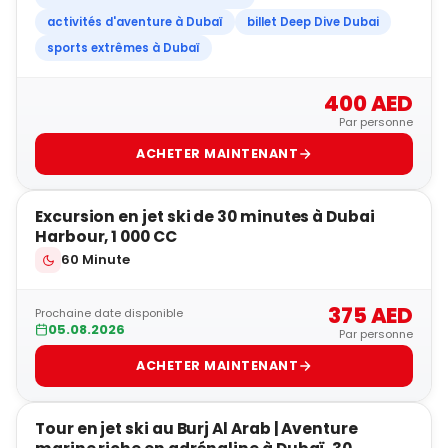
activités d'aventure à Dubaï
billet Deep Dive Dubai
sports extrêmes à Dubaï
400 AED
Par personne
ACHETER MAINTENANT
5
Excursion en jet ski de 30 minutes à Dubai
POPULAIRE
Harbour, 1 000 CC
60 Minute
375 AED
Prochaine date disponible
05.08.2026
Par personne
ACHETER MAINTENANT
5
Tour en jet ski au Burj Al Arab | Aventure
POPULAIRE