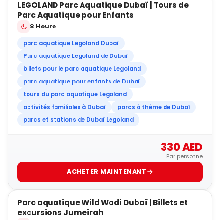
LEGOLAND Parc Aquatique Dubaï | Tours de
BEST-SELLER
Parc Aquatique pour Enfants
8 Heure
parc aquatique Legoland Dubaï
Parc aquatique Legoland de Dubaï
billets pour le parc aquatique Legoland
parc aquatique pour enfants de Dubaï
tours du parc aquatique Legoland
activités familiales à Dubaï
parcs à thème de Dubaï
parcs et stations de Dubaï Legoland
330 AED
Par personne
ACHETER MAINTENANT
5
Parc aquatique Wild Wadi Dubaï | Billets et
BEST-SELLER
excursions Jumeirah