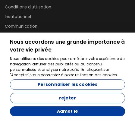
Conditions d'utilisation
Institutionnel
Communication
Connexion B2B
Nous accordons une grande importance à
votre vie privée
Informations
Nous utilisons des cookies pour améliorer votre expérience de
navigation, diffuser des publicités ou du contenu
+90 5324955463
Nous sommes là
personnalisés et analyser notre trafic. En cliquant sur
info@dubaiaktiviteleri.com
"Accepter", vous consentez à notre utilisation des cookies.
pour vous aider
Personnaliser les cookies
Réseaux sociaux
rejeter
Admet le
S'inscrire à la Newsletter