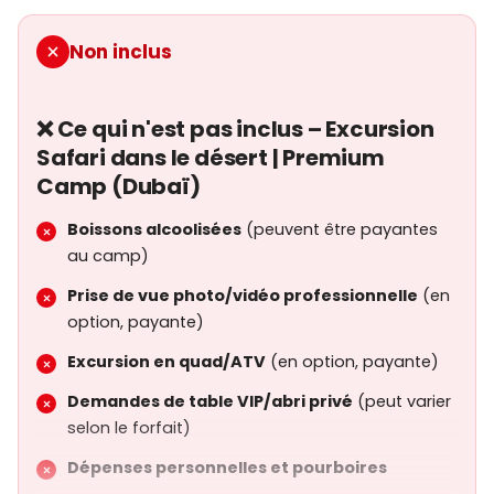
thé/café)
Non inclus
Spectacles en direct (danse orientale,
spectacle de feu, etc.)
Activités culturelles (henna, photos en tenue
❌ Ce qui n'est pas inclus – Excursion
traditionnelle)
Safari dans le désert | Premium
Camp (Dubaï)
Service de tour assuré
Boissons alcoolisées
(peuvent être payantes
au camp)
Prise de vue photo/vidéo professionnelle
(en
option, payante)
Excursion en quad/ATV
(en option, payante)
Demandes de table VIP/abri privé
(peut varier
selon le forfait)
Dépenses personnelles et pourboires