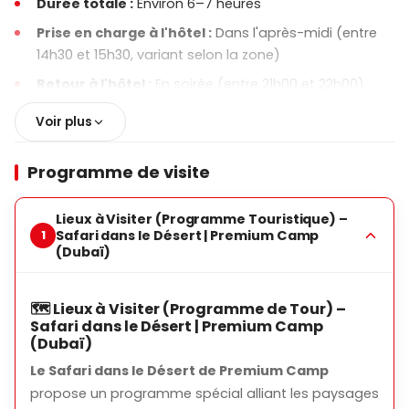
Durée totale :
Environ 6–7 heures
Prise en charge à l'hôtel :
Dans l'après-midi (entre
14h30 et 15h30, variant selon la zone)
Retour à l'hôtel :
En soirée (entre 21h00 et 22h00)
Voir plus
🚙 Transfert & Transport
Prise en charge et retour en véhicules VIP 4x4
Programme de visite
Transfert confortable dans le désert avec des
chauffeurs expérimentés
Lieux à Visiter (Programme Touristique) –
Safari dans le Désert | Premium Camp
(Dubaï)
🗺️ Contenu de la visite (Résumé)
Safari sur les dunes (dune bashing)
🗺️ Lieux à Visiter (Programme de Tour) –
Pause photo au coucher de soleil
Safari dans le Désert | Premium Camp
(Dubaï)
Promenade à dos de chameau & surf sur sable
Le Safari dans le Désert de Premium Camp
Repos dans l'enceinte du Premium Camp
propose un programme spécial alliant les paysages
Dîner luxueux