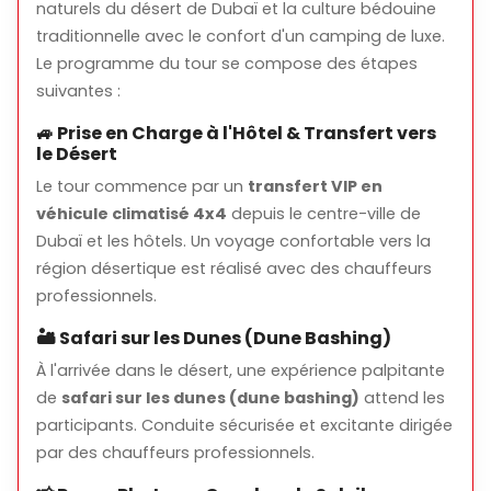
naturels du désert de Dubaï et la culture bédouine
Spectacles en direct (danse orientale, spectacle de
traditionnelle avec le confort d'un camping de luxe.
feu, etc.)
Le programme du tour se compose des étapes
suivantes :
Activités culturelles (henna, photo en tenue
traditionnelle)
🚙 Prise en Charge à l'Hôtel & Transfert vers
le Désert
⭐ Avantages du Premium Camp
Le tour commence par un
transfert VIP en
Capacité d’accueil limitée
véhicule climatisé 4x4
depuis le centre-ville de
Dubaï et les hôtels. Un voyage confortable vers la
Salles et service à table privés
région désertique est réalisé avec des chauffeurs
Dîner de luxe avec service premium
professionnels.
Atmosphère de camp plus calme et confortable
🏜️ Safari sur les Dunes (Dune Bashing)
👥 Conditions de participation
À l'arrivée dans le désert, une expérience palpitante
de
safari sur les dunes (dune bashing)
attend les
Les enfants peuvent participer accompagnés de
participants. Conduite sécurisée et excitante dirigée
leurs parents
par des chauffeurs professionnels.
Le
dune bashing est déconseillé
pour les femmes