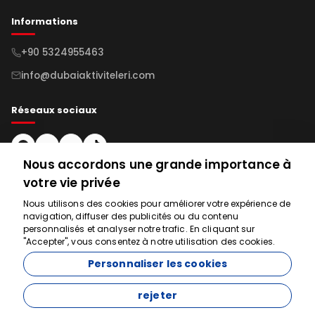
Informations
+90 5324955463
info@dubaiaktiviteleri.com
Réseaux sociaux
Nous accordons une grande importance à
S'inscrire à la Newsletter
votre vie privée
Nous utilisons des cookies pour améliorer votre expérience de
navigation, diffuser des publicités ou du contenu
S'abonner
Nous sommes là
personnalisés et analyser notre trafic. En cliquant sur
"Accepter", vous consentez à notre utilisation des cookies.
pour vous aider
Personnaliser les cookies
rejeter