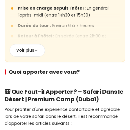
Prise en charge depuis l'hôtel :
En général
l'après-midi (entre 14h30 et 15h30)
Durée du tour :
Environ 6 à 7 heures
Retour à l'hôtel :
En soirée (entre 21h00 et
22h00, cela peut varier selon le trafic)
Voir plus
Les horaires de prise en charge peuvent varier
selon l'emplacement de l'hôtel.
Quoi apporter avec vous?
🚙 Dune Bashing
Le
dune bashing n'est pas recommandé
pour
🎒 Que Faut-il Apporter ? – Safari Dans le
les femmes enceintes, les personnes ayant des
Désert | Premium Camp (Dubaï)
problèmes de dos ou de cou et celles ayant des
problèmes cardiaques.
Pour profiter d'une expérience confortable et agréable
lors de votre safari dans le désert, il est recommandé
Pour les personnes ne souhaitant pas faire de
d'apporter les articles suivants :
dune bashing, une
option de transfert direct