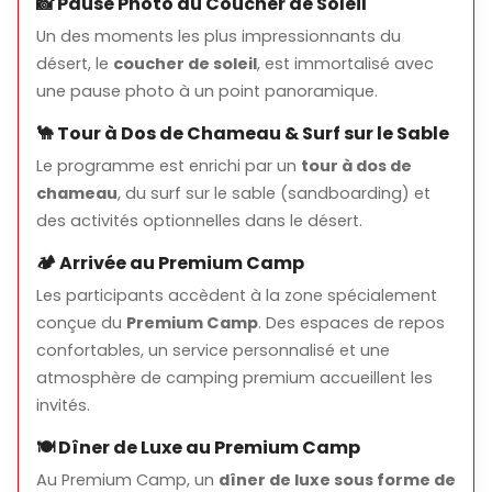
📸 Pause Photo au Coucher de Soleil
enceintes et les personnes souffrant de problèmes
de dos ou de cou
Un des moments les plus impressionnants du
désert, le
coucher de soleil
, est immortalisé avec
Certaines activités peuvent être optionnelles selon
une pause photo à un point panoramique.
l'état de santé
🐪 Tour à Dos de Chameau & Surf sur le Sable
💳 Réservation & Annulation
Le programme est enrichi par un
tour à dos de
Les réservations peuvent être effectuées en ligne, la
chameau
, du surf sur le sable (sandboarding) et
disponibilité est limitée
des activités optionnelles dans le désert.
Les conditions d'annulation/changement sont
🏕️ Arrivée au Premium Camp
soumises aux politiques actuelles du fournisseur de
Les participants accèdent à la zone spécialement
la tournée
conçue du
Premium Camp
. Des espaces de repos
confortables, un service personnalisé et une
atmosphère de camping premium accueillent les
invités.
🍽️ Dîner de Luxe au Premium Camp
Au Premium Camp, un
dîner de luxe sous forme de