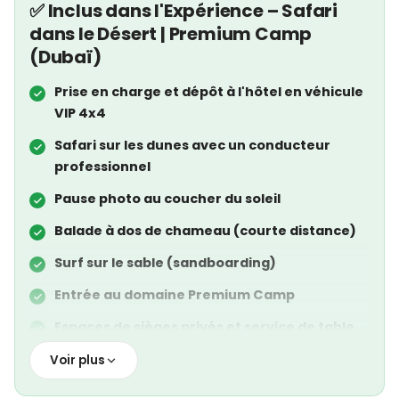
✅ Inclus dans l'Expérience – Safari
dans le Désert | Premium Camp
(Dubaï)
Prise en charge et dépôt à l'hôtel en véhicule
VIP 4x4
Safari sur les dunes avec un conducteur
professionnel
Pause photo au coucher du soleil
Balade à dos de chameau (courte distance)
Surf sur le sable (sandboarding)
Entrée au domaine Premium Camp
Espaces de sièges privés et service de table
Dîner buffet ou menu fixe premium
Voir plus
Boissons sans alcool à volonté (eau, sodas,