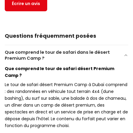
Pour les invités ayant de longs cheveux, prévoyez une
Écrire un avis
Les horaires du coucher de soleil et des
bandeau/chapeau
(il peut y avoir du vent pendant
spectacles peuvent varier selon la saison.
le dune bashing).
Piles de rechange/chargeur portable
peut être
💳 Réservation & Annulation
utile pour la prise de photos.
Questions fréquemment posées
Les tours de Premium Camp sont
souterrains
Apportez une
petite somme d'argent liquide
pour
en nombre limité
, il est conseillé de réserver à
les activités optionnelles pouvant nécessiter de
Que comprend le tour de safari dans le désert
l'avance.
l'argent pendant la tournée.
Premium Camp ?
Les conditions d'annulation/changement
Que comprend le tour de safari désert Premium
dépendent de la politique actuelle du
Camp ?
fournisseur du tour.
Le tour de safari désert Premium Camp à Dubaï comprend
: des randonnées en véhicule tout terrain 4x4 (dune
bashing), du surf sur sable, une balade à dos de chameau,
un dîner dans un camp de désert premium, des
spectacles en direct et un service de prise en charge et de
dépose depuis l'hôtel. Le contenu du forfait peut varier en
fonction du programme choisi.